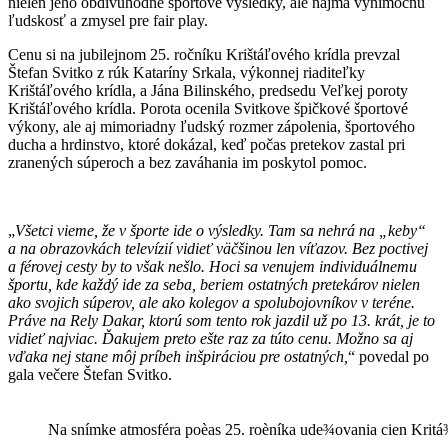
nielen jeho obdivuhodné športové výsledky, ale najmä výnimočnú
ľudskosť a zmysel pre fair play.
Cenu si na jubilejnom 25. ročníku Krištáľového krídla prevzal
Štefan Svitko z rúk Kataríny Srkala, výkonnej riaditeľky
Krištáľového krídla, a Jána Bilinského, predsedu Veľkej poroty
Krištáľového krídla. Porota ocenila Svitkove špičkové športové
výkony, ale aj mimoriadny ľudský rozmer zápolenia, športového
ducha a hrdinstvo, ktoré dokázal, keď počas pretekov zastal pri
zranených súperoch a bez zaváhania im poskytol pomoc.
„
Všetci vieme, že v športe ide o výsledky. Tam sa nehrá na „keby“
a na obrazovkách televízií vidieť väčšinou len víťazov. Bez poctivej
a férovej cesty by to však nešlo. Hoci sa venujem individuálnemu
športu, kde každý ide za seba, beriem ostatných pretekárov nielen
ako svojich súperov, ale ako kolegov a spolubojovníkov v teréne.
Práve na Rely Dakar, ktorú som tento rok jazdil už po 13. krát, je to
vidieť najviac. Ďakujem preto ešte raz za túto cenu. Možno sa aj
vďaka nej stane môj príbeh inšpiráciou pre ostatných,
“ povedal po
gala večere Štefan Svitko.
Na snímke atmosféra poèas 25. roèníka ude¾ovania cien Kri