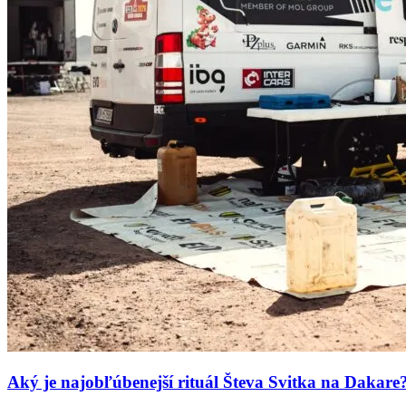
Aký je najobľúbenejší
rituál Števa Svitka na Dakare