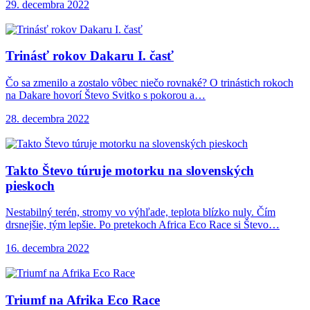
29. decembra 2022
Trinásť rokov Dakaru
I. časť
Čo sa zmenilo a zostalo vôbec niečo rovnaké? O trinástich rokoch
na Dakare hovorí Števo Svitko s pokorou a…
28. decembra 2022
Takto Števo túruje
motorku na slovenských
pieskoch
Nestabilný terén, stromy vo výhľade, teplota blízko nuly. Čím
drsnejšie, tým lepšie. Po pretekoch Africa Eco Race si Števo…
16. decembra 2022
Triumf na Afrika
Eco Race