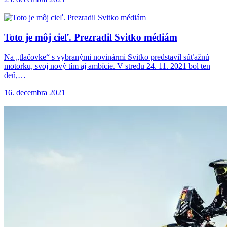
Toto je môj
cieľ. Prezradil Svitko médiám
Na „tlačovke“ s vybranými novinármi Svitko predstavil súťažnú
motorku, svoj nový tím aj ambície. V stredu 24. 11. 2021 bol ten
deň,…
16. decembra 2021