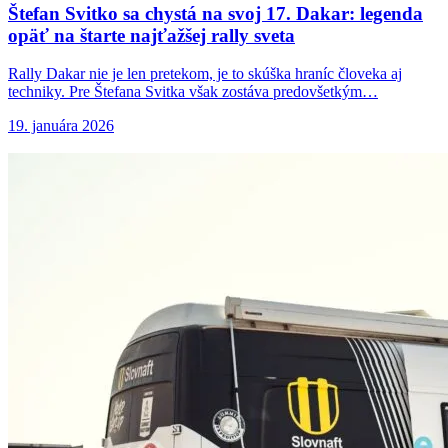
Štefan Svitko sa
chystá na svoj 17. Dakar: legenda
opäť na štarte najťažšej rally sveta
Rally Dakar nie je len pretekom, je to skúška hraníc človeka aj
techniky. Pre Štefana Svitka však zostáva predovšetkým…
19. januára 2026