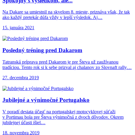
Spokojný s výsledkom,
ale...
Na Dakare sa umiestnil na skvelom 8. mieste, priznáva však, že tak
ako každý pretekár dúfa vždy v lepší výsledok. Aj…
15. januára 2021
Posledný tréning pred
Dakarom
Tatranská príprava pred Dakarom je pre Števa už zaužívanou
tradíciou. Tento rok si k sebe prizval aj chalanov zo Slovnaft rally…
27. decembra 2019
Jubilejné a výnimočné Portugalsko
V poradí desiata účasť na portugalskej motocyklovej súťaži
v Portimau bola pre Števa výnimočná z dvoch dôvodov. Okrem
jubilejnej účasti išiel…
18. novembra 2019