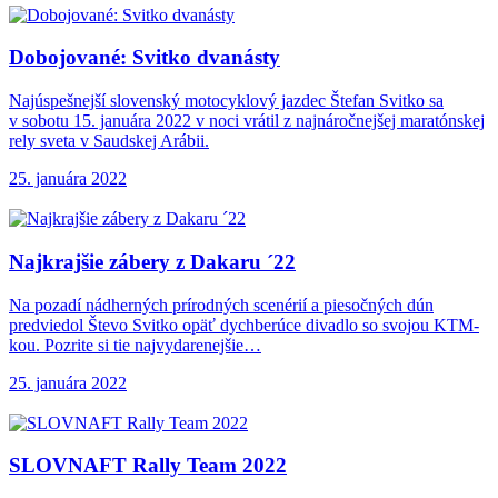
Dobojované: Svitko dvanásty
Najúspešnejší slovenský motocyklový jazdec Štefan Svitko sa
v sobotu 15. januára 2022 v noci vrátil z najnáročnejšej maratónskej
rely sveta v Saudskej Arábii.
25. januára 2022
Najkrajšie zábery z
Dakaru ´22
Na pozadí nádherných prírodných scenérií a piesočných dún
predviedol Števo Svitko opäť dychberúce divadlo so svojou KTM-
kou. Pozrite si tie najvydarenejšie…
25. januára 2022
SLOVNAFT Rally Team
2022