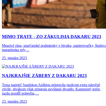
MIMO TRATE -
ZO ZÁKULISIA DAKARU 2023
Mrazivé rána, sparťanské podmienky v bivaku, papierovačky, študovani
maratónska rely…
25. januára 2023
NAJKRAJŠIE ZÁBERY Z
DAKARU 2023
Trasa naprieč Saudskou Arábiou pripravila jazdcom extra náročné
chvíle, divákom však priniesla nevídané divadlo. Kamenistý terén,
jazda pozdĺž pobrežia,…
23. januára 2023