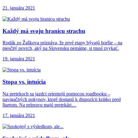
21. januára 2021
Každý má svoju
hranicu strachu
Rodák zo Žaškova priznáva, že prvé etapy bývajú horšie – na
piesčitý povrch, aký na Slovensku nemáme, si musí zvykať.
19. januára 2021
Stopa vs. intuícia
Na pretekoch sa jazdci orientujú pomocou roadbooku –
navigačných pokynov, ktoré dostanú k dispozícii krátko pred
štartom. Na prípravu majú pretekári…
17. januára 2021