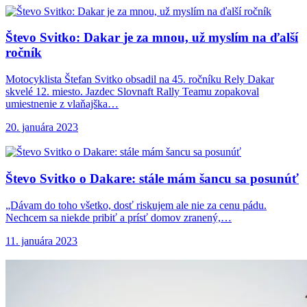
Števo Svitko: Dakar
je za mnou, už myslím na ďalší
ročník
Motocyklista Štefan Svitko obsadil na 45. ročníku Rely Dakar
skvelé 12. miesto. Jazdec Slovnaft Rally Teamu zopakoval
umiestnenie z vlaňajška…
20. januára 2023
Števo Svitko o
Dakare: stále mám šancu sa posunúť
„Dávam do toho všetko, dosť riskujem ale nie za cenu pádu.
Nechcem sa niekde pribiť a prísť domov zranený,…
11. januára 2023