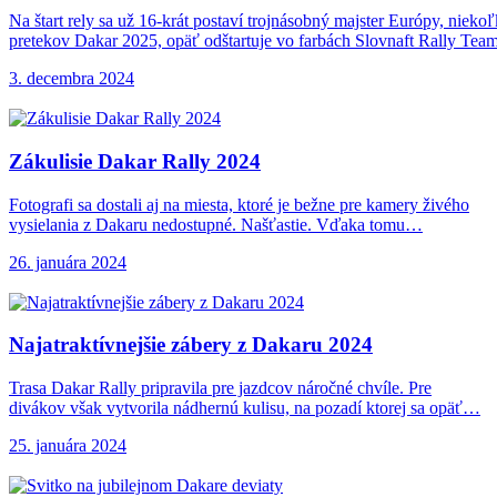
Na štart rely sa už 16-krát postaví trojnásobný majster Európy, niek
pretekov Dakar 2025, opäť odštartuje vo farbách Slovnaft Rally Team
3. decembra 2024
Zákulisie Dakar Rally
2024
Fotografi sa dostali aj na miesta, ktoré je bežne pre kamery živého
vysielania z Dakaru nedostupné. Našťastie. Vďaka tomu…
26. januára 2024
Najatraktívnejšie zábery z
Dakaru 2024
Trasa Dakar Rally pripravila pre jazdcov náročné chvíle. Pre
divákov však vytvorila nádhernú kulisu, na pozadí ktorej sa opäť…
25. januára 2024