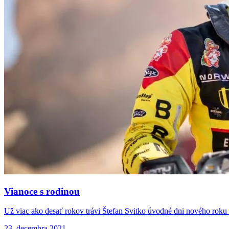
Vianoce s rodinou
Už viac ako desať rokov trávi Štefan Svitko úvodné dni nového roku
23. decembra 2021