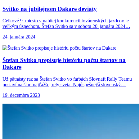
Svitko na jubilejnom
Dakare deviaty
Celkové 9. miesto v nabitej konkurencii továrenských jazdcov je
veľkým úspechom. Štefan Svitko sa v sobotu 20. januára 2024…
24. januára 2024
Štefan Svitko prepisuje
históriu počtu štartov na
Dakare
Už pätnásty raz sa Štefan Svitko vo farbách Slovnaft Rally Teamu
postaví na štart najťažšej rely sveta. Najúspešnejší slovenský…
19. decembra 2023