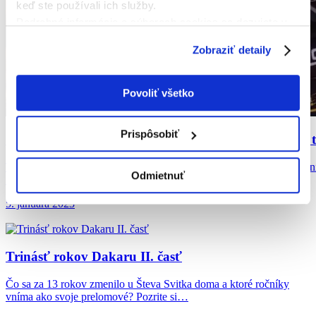
keď ste používali ich služby.
Podrobné informácie o súboroch cookies sa dozviete v
"
Informáciách o súboroch cookies
".
Zobraziť detaily
Povoliť všetko
Prispôsobiť
Števo Svitko v
priebežnom poradí stúpa. „Mohlo by to
Tohtoročná Rely Dakar je ako apríl. Striedajú sa slnečné a daždivé dn
Odmietnuť
Svitka.
5. januára 2023
Trinásť rokov Dakaru
II. časť
Čo sa za 13 rokov zmenilo u Števa Svitka doma a ktoré ročníky
vníma ako svoje prelomové? Pozrite si…