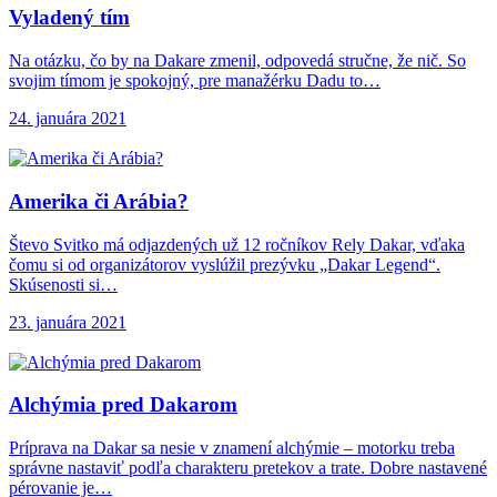
Vyladený tím
Na otázku, čo by na Dakare zmenil, odpovedá stručne, že nič. So
svojim tímom je spokojný, pre manažérku Dadu to…
24. januára 2021
Amerika či Arábia?
Števo Svitko má odjazdených už 12 ročníkov Rely Dakar, vďaka
čomu si od organizátorov vyslúžil prezývku „Dakar Legend“.
Skúsenosti si…
23. januára 2021
Alchýmia pred Dakarom
Príprava na Dakar sa nesie v znamení alchýmie – motorku treba
správne nastaviť podľa charakteru pretekov a trate. Dobre nastavené
pérovanie je…