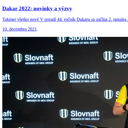
Dakar 2022: novinky
a výzvy
Takmer všetko nové V poradí 44. ročník Dakaru sa začína 2. januára 
10. decembra 2021