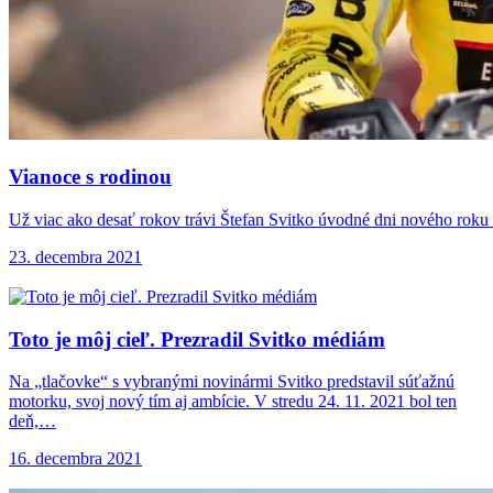
Vianoce s rodinou
Už viac ako desať rokov trávi Štefan Svitko úvodné dni nového roku
23. decembra 2021
Toto je môj
cieľ. Prezradil Svitko médiám
Na „tlačovke“ s vybranými novinármi Svitko predstavil súťažnú
motorku, svoj nový tím aj ambície. V stredu 24. 11. 2021 bol ten
deň,…
16. decembra 2021