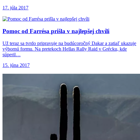
17. júla 2017
Pomoc od Farrésa
prišla v najlepšej chvíli
Už teraz sa tvrdo pripravuje na budúcoročný Dakar a zatiaľ ukazuje
výbornú formu. Na pretekoch Hellas Rally Raid v Grécku, kde
súperil…
15. júna 2017