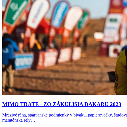
MIMO TRATE -
ZO ZÁKULISIA DAKARU 2023
Mrazivé rána, sparťanské podmienky v bivaku, papierovačky, študovani
maratónska rely…