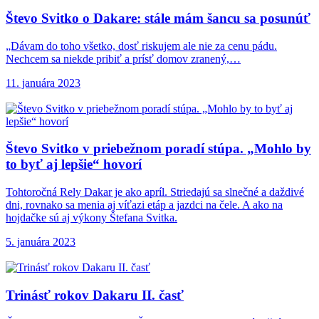
Števo Svitko o
Dakare: stále mám šancu sa posunúť
„Dávam do toho všetko, dosť riskujem ale nie za cenu pádu.
Nechcem sa niekde pribiť a prísť domov zranený,…
11. januára 2023
Števo Svitko v
priebežnom poradí stúpa. „Mohlo by
to byť aj lepšie“ hovorí
Tohtoročná Rely Dakar je ako apríl. Striedajú sa slnečné a daždivé
dni, rovnako sa menia aj víťazi etáp a jazdci na čele. A ako na
hojdačke sú aj výkony Štefana Svitka.
5. januára 2023
Trinásť rokov Dakaru
II. časť