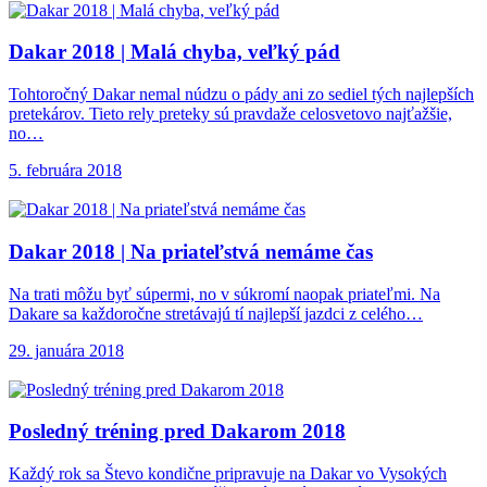
Dakar 2018 |
Malá chyba, veľký pád
Tohtoročný Dakar nemal núdzu o pády ani zo sediel tých najlepších
pretekárov. Tieto rely preteky sú pravdaže celosvetovo najťažšie,
no…
5. februára 2018
Dakar 2018 |
Na priateľstvá nemáme čas
Na trati môžu byť súpermi, no v súkromí naopak priateľmi. Na
Dakare sa každoročne stretávajú tí najlepší jazdci z celého…
29. januára 2018
Posledný tréning pred
Dakarom 2018
Každý rok sa Števo kondične pripravuje na Dakar vo Vysokých