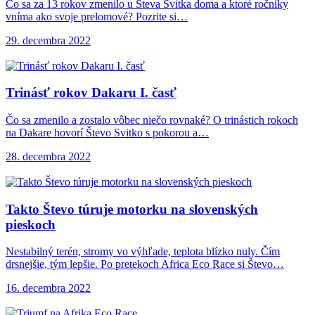
Čo sa za 13 rokov zmenilo u Števa Svitka doma a ktoré ročníky
vníma ako svoje prelomové? Pozrite si…
29. decembra 2022
Trinásť rokov Dakaru
I. časť
Čo sa zmenilo a zostalo vôbec niečo rovnaké? O trinástich rokoch
na Dakare hovorí Števo Svitko s pokorou a…
28. decembra 2022
Takto Števo túruje
motorku na slovenských
pieskoch
Nestabilný terén, stromy vo výhľade, teplota blízko nuly. Čím
drsnejšie, tým lepšie. Po pretekoch Africa Eco Race si Števo…
16. decembra 2022