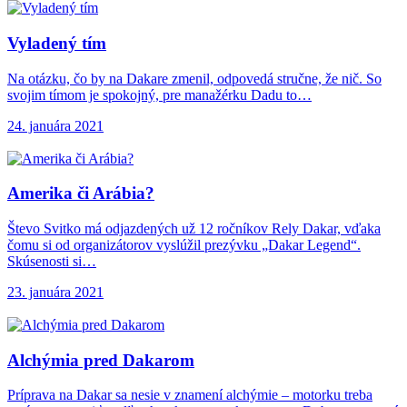
Vyladený tím
Na otázku, čo by na Dakare zmenil, odpovedá stručne, že nič. So
svojim tímom je spokojný, pre manažérku Dadu to…
24. januára 2021
Amerika či Arábia?
Števo Svitko má odjazdených už 12 ročníkov Rely Dakar, vďaka
čomu si od organizátorov vyslúžil prezývku „Dakar Legend“.
Skúsenosti si…
23. januára 2021
Alchýmia pred Dakarom
Príprava na Dakar sa nesie v znamení alchýmie – motorku treba