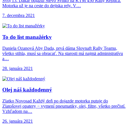
Svoj 13. Dakar odjazdí Števo Svitko na KTM 450 Rally Replica.
Motorka už je na ceste do dejiska rely. V…
7. decembra 2021
To do list
manažérky
Daniela Ozanová Aby Dada, prvá dáma Slovnaft Rally Teamu,
všetko stihla, musí sa obracať. Na starosti má najmä administratívu
a…
28. januára 2021
Olej náš každodenný
Zlatko Novosad Každý deň po dojazde motorka putuje do
Zlatošovej opatery − vymení pneumatiky, olej, filtre, všetko prečistí.
Vzhľadom na…
26. januára 2021