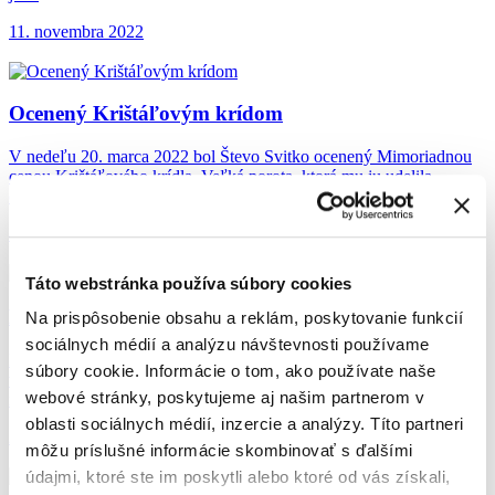
11. novembra 2022
Ocenený Krištáľovým krídom
V nedeľu 20. marca 2022 bol Števo Svitko ocenený Mimoriadnou
cenou Krištáľového krídla. Veľká porota, ktorá mu ju udelila
ocenila…
8. apríla 2022
Táto webstránka používa súbory cookies
Dobojované: Svitko dvanásty
Na prispôsobenie obsahu a reklám, poskytovanie funkcií
sociálnych médií a analýzu návštevnosti používame
Najúspešnejší slovenský motocyklový jazdec Štefan Svitko sa
súbory cookie. Informácie o tom, ako používate naše
v sobotu 15. januára 2022 v noci vrátil z najnáročnejšej maratónskej
webové stránky, poskytujeme aj našim partnerom v
rely sveta v Saudskej Arábii.
oblasti sociálnych médií, inzercie a analýzy. Títo partneri
25. januára 2022
môžu príslušné informácie skombinovať s ďalšími
údajmi, ktoré ste im poskytli alebo ktoré od vás získali,