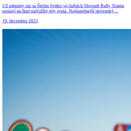
Už pätnásty raz sa Štefan Svitko vo farbách Slovnaft Rally Teamu
postaví na štart najťažšej rely sveta. Najúspešnejší slovenský…
19. decembra 2023