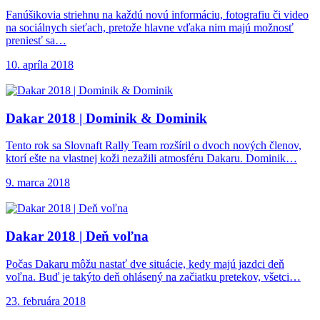
Fanúšikovia striehnu na každú novú informáciu, fotografiu či video
na sociálnych sieťach, pretože hlavne vďaka nim majú možnosť
preniesť sa…
10. apríla 2018
Dakar 2018 |
Dominik & Dominik
Tento rok sa Slovnaft Rally Team rozšíril o dvoch nových členov,
ktorí ešte na vlastnej koži nezažili atmosféru Dakaru. Dominik…
9. marca 2018
Dakar 2018 |
Deň voľna
Počas Dakaru môžu nastať dve situácie, kedy majú jazdci deň
voľna. Buď je takýto deň ohlásený na začiatku pretekov, všetci…
23. februára 2018