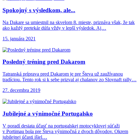
Spokojný s výsledkom,
ale...
Na Dakare sa umiestnil na skvelom 8. mieste, priznáva však, že tak
ako každý pretekár dúfa vždy v lepší výsledok. Aj…
15. januára 2021
Posledný tréning pred
Dakarom
Tatranská príprava pred Dakarom je pre Števa už zaužívanou
tradíciou. Tento rok si k sebe prizval aj chalanov zo Slovnaft rally…
27. decembra 2019
Jubilejné a výnimočné Portugalsko
V poradí desiata účasť na portugalskej motocyklovej súťaži
v Portimau bola pre Števa výnimočná z dvoch dôvodov. Okrem
jubilejnej účasti išiel…