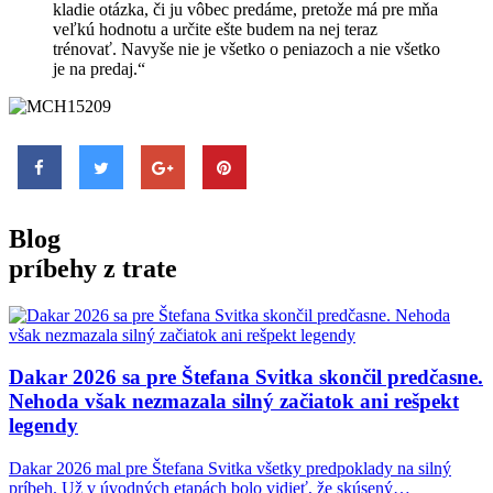
kladie otázka, či ju vôbec predáme, pretože má pre mňa
veľkú hodnotu a určite ešte budem na nej teraz
trénovať. Navyše nie je všetko o peniazoch a nie všetko
je na predaj.“
Blog
príbehy z trate
Dakar 2026 sa
pre Štefana Svitka skončil predčasne.
Nehoda však nezmazala silný začiatok ani rešpekt
legendy
Dakar 2026 mal pre Štefana Svitka všetky predpoklady na silný
príbeh. Už v úvodných etapách bolo vidieť, že skúsený…