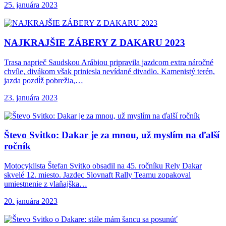
25. januára 2023
NAJKRAJŠIE ZÁBERY Z
DAKARU 2023
Trasa naprieč Saudskou Arábiou pripravila jazdcom extra náročné
chvíle, divákom však priniesla nevídané divadlo. Kamenistý terén,
jazda pozdĺž pobrežia,…
23. januára 2023
Števo Svitko: Dakar
je za mnou, už myslím na ďalší
ročník
Motocyklista Štefan Svitko obsadil na 45. ročníku Rely Dakar
skvelé 12. miesto. Jazdec Slovnaft Rally Teamu zopakoval
umiestnenie z vlaňajška…
20. januára 2023