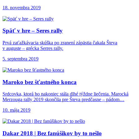
18. novembra 2019
Späť v hre –
Seres rally
Prvá zaťažkávacia skúška po zranení zápästia čakala Števa
v auguste – grécka Serres rally.
5. septembra 2019
Maroko bez šťastného
konca
Srdcovka, ktorá ho nakoniec stála dlhé týždne liečenia. Marocká
Merzouga rally 2019 skončila pre Števa predčasne – pádom…
10. mája 2019
Dakar 2018 |
Bez fanúšikov by to nešlo