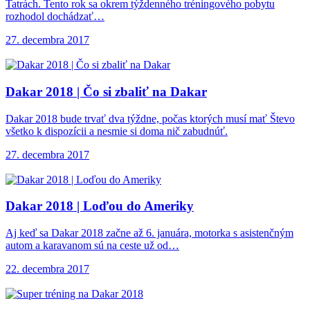
Tatrách. Tento rok sa okrem týždenného tréningového pobytu
rozhodol dochádzať…
27. decembra 2017
Dakar 2018 |
Čo si zbaliť na Dakar
Dakar 2018 bude trvať dva týždne, počas ktorých musí mať Števo
všetko k dispozícii a nesmie si doma nič zabudnúť.
27. decembra 2017
Dakar 2018 |
Loďou do Ameriky
Aj keď sa Dakar 2018 začne až 6. januára, motorka s asistenčným
autom a karavanom sú na ceste už od…
22. decembra 2017