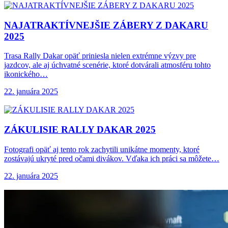
NAJATRAKTÍVNEJŠIE ZÁBERY Z DAKARU
2025
Trasa Rally Dakar opäť priniesla nielen extrémne výzvy pre
jazdcov, ale aj úchvatné scenérie, ktoré dotvárali atmosféru tohto
ikonického…
22. januára 2025
ZÁKULISIE RALLY DAKAR
2025
Fotografi opäť aj tento rok zachytili unikátne momenty, ktoré
zostávajú ukryté pred očami divákov. Vďaka ich práci sa môžete…
22. januára 2025