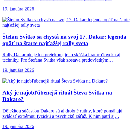
19. januára 2026
Štefan Svitko sa
chystá na svoj 17. Dakar: legenda
opäť na štarte najťažšej rally sveta
Rally Dakar nie je len pretekom, je to skúška hraníc človeka aj
techniky. Pre Štefana Svitka však zostáva predovšetkým…
19. januára 2026
Aký je najobľúbenejší
rituál Števa Svitka na
Dakare?
Dôležitou súčasťou Dakaru sú aj drobné rutiny, ktoré pomáhajú
zvládať extrémnu fyzickú a psychickú záťaž. K nim patrí aj…
19. januára 2026