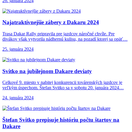
26. januára 2024
Najatraktívnejšie zábery z
Dakaru 2024
Trasa Dakar Rally pripravila pre jazdcov náročné chvíle. Pre
divákov však vytvorila nádhernú kulisu, na pozadí ktorej sa opäť…
25. januára 2024
Svitko na jubilejnom
Dakare deviaty
Celkové 9. miesto v nabitej konkurencii továrenských jazdcov je
veľkým úspechom. Štefan Svitko sa v sobotu 20. januára 2024…
24. januára 2024
Štefan Svitko prepisuje
históriu počtu štartov na
Dakare