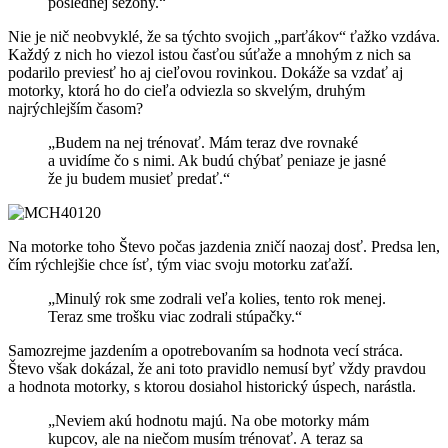
poslednej sezóny.“
Nie je nič neobvyklé, že sa týchto svojich „parťákov“ ťažko vzdáva.
Každý z nich ho viezol istou časťou súťaže a mnohým z nich sa
podarilo previesť ho aj cieľovou rovinkou. Dokáže sa vzdať aj
motorky, ktorá ho do cieľa odviezla so skvelým, druhým
najrýchlejším časom?
„Budem na nej trénovať. Mám teraz dve rovnaké
a uvidíme čo s nimi. Ak budú chýbať peniaze je jasné
že ju budem musieť predať.“
Na motorke toho Števo počas jazdenia zničí naozaj dosť. Predsa len,
čím rýchlejšie chce ísť, tým viac svoju motorku zaťaží.
„Minulý rok sme zodrali veľa kolies, tento rok menej.
Teraz sme trošku viac zodrali stúpačky.“
Samozrejme jazdením a opotrebovaním sa hodnota vecí stráca.
Števo však dokázal, že ani toto pravidlo nemusí byť vždy pravdou
a hodnota motorky, s ktorou dosiahol historický úspech, narástla.
„Neviem akú hodnotu majú. Na obe motorky mám
kupcov, ale na niečom musím trénovať. A teraz sa