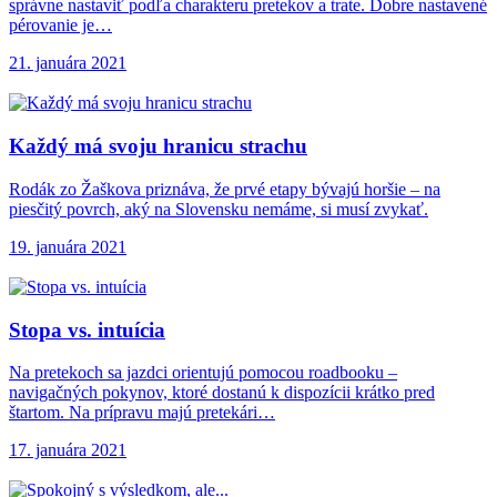
správne nastaviť podľa charakteru pretekov a trate. Dobre nastavené
pérovanie je…
21. januára 2021
Každý má svoju
hranicu strachu
Rodák zo Žaškova priznáva, že prvé etapy bývajú horšie – na
piesčitý povrch, aký na Slovensku nemáme, si musí zvykať.
19. januára 2021
Stopa vs. intuícia
Na pretekoch sa jazdci orientujú pomocou roadbooku –
navigačných pokynov, ktoré dostanú k dispozícii krátko pred
štartom. Na prípravu majú pretekári…
17. januára 2021