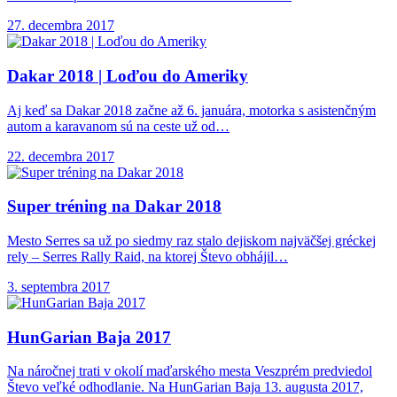
27. decembra 2017
Dakar 2018 |
Loďou do Ameriky
Aj keď sa Dakar 2018 začne až 6. januára, motorka s asistenčným
autom a karavanom sú na ceste už od…
22. decembra 2017
Super tréning na
Dakar 2018
Mesto Serres sa už po siedmy raz stalo dejiskom najväčšej gréckej
rely – Serres Rally Raid, na ktorej Števo obhájil…
3. septembra 2017
HunGarian Baja 2017
Na náročnej trati v okolí maďarského mesta Veszprém predviedol
Števo veľké odhodlanie. Na HunGarian Baja 13. augusta 2017,