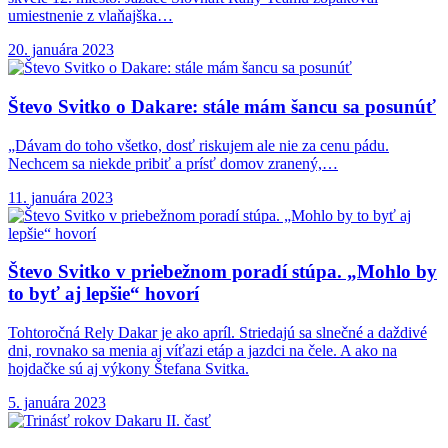
umiestnenie z vlaňajška…
20. januára 2023
Števo Svitko o
Dakare: stále mám šancu sa posunúť
„Dávam do toho všetko, dosť riskujem ale nie za cenu pádu.
Nechcem sa niekde pribiť a prísť domov zranený,…
11. januára 2023
Števo Svitko v
priebežnom poradí stúpa. „Mohlo by
to byť aj lepšie“ hovorí
Tohtoročná Rely Dakar je ako apríl. Striedajú sa slnečné a daždivé
dni, rovnako sa menia aj víťazi etáp a jazdci na čele. A ako na
hojdačke sú aj výkony Štefana Svitka.
5. januára 2023