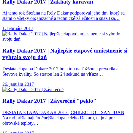
Rally Dakar 2017
| Zakliaty karavan
Aj tento rok Štefana na Rely Dakar podporoval jeho tím, ktorý sa
staral o všetky organizačné a technické záležitosti a snažil sa…
1. februára 2017
Rally Dakar 2017
| Najlepšie etapové umiestnenie si
vybralo svoju daň
Desiata etapa na Dakare 2017 bola tou najťažšou a preverila aj
Števove kvality. So stratou len 24 sekúnd na víťaza…
26. januára 2017
Rally Dakar 2017
| Záverečné "peklo"
DESIATA ETAPA DAKAR 2017 | CHILECITO – SAN JUAN
Na rad prišla najnáročnejšia etapa celého Dakaru, najmä pre
obrovské teploty…