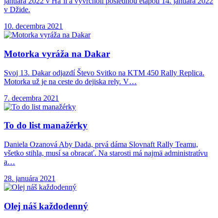
januára 2022 v Ha’il a vyvrcholí poslednou etapou 14. januára 2022
v Džide.
10. decembra 2021
Motorka vyráža na
Dakar
Svoj 13. Dakar odjazdí Števo Svitko na KTM 450 Rally Replica.
Motorka už je na ceste do dejiska rely. V…
7. decembra 2021
To do list
manažérky
Daniela Ozanová Aby Dada, prvá dáma Slovnaft Rally Teamu,
všetko stihla, musí sa obracať. Na starosti má najmä administratívu
a…
28. januára 2021
Olej náš každodenný