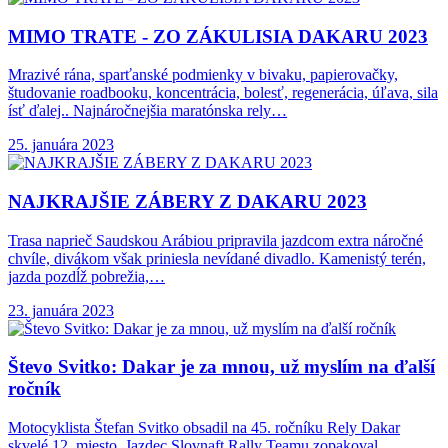
MIMO TRATE -
ZO ZÁKULISIA DAKARU 2023
Mrazivé rána, sparťanské podmienky v bivaku, papierovačky,
študovanie roadbooku, koncentrácia, bolesť, regenerácia, úľava, sila
ísť ďalej.. Najnáročnejšia maratónska rely…
25. januára 2023
NAJKRAJŠIE ZÁBERY Z
DAKARU 2023
Trasa naprieč Saudskou Arábiou pripravila jazdcom extra náročné
chvíle, divákom však priniesla nevídané divadlo. Kamenistý terén,
jazda pozdĺž pobrežia,…
23. januára 2023
Števo Svitko: Dakar
je za mnou, už myslím na ďalší
ročník
Motocyklista Štefan Svitko obsadil na 45. ročníku Rely Dakar
skvelé 12. miesto. Jazdec Slovnaft Rally Teamu zopakoval