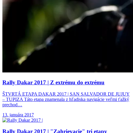
Rally Dakar 2017
| Z extrému do extrému
ŠTVRTÁ ETAPA DAKAR 2017 | SAN SALVADOR DE JUJUY
– TUPIZA Táto etapa znamenala z hľadiska navigácie veľmi ťažký
prechod…
13. januára 2017
Rally Dakar 2017
| "Zahrievacie" tri etapy