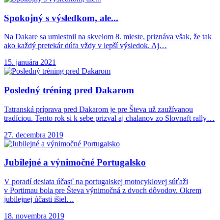
Spokojný s výsledkom,
ale...
Na Dakare sa umiestnil na skvelom 8. mieste, priznáva však, že tak
ako každý pretekár dúfa vždy v lepší výsledok. Aj…
15. januára 2021
Posledný tréning pred
Dakarom
Tatranská príprava pred Dakarom je pre Števa už zaužívanou
tradíciou. Tento rok si k sebe prizval aj chalanov zo Slovnaft rally…
27. decembra 2019
Jubilejné a výnimočné Portugalsko
V poradí desiata účasť na portugalskej motocyklovej súťaži
v Portimau bola pre Števa výnimočná z dvoch dôvodov. Okrem
jubilejnej účasti išiel…
18. novembra 2019