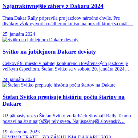
Najatraktívnejšie zábery z
Dakaru 2024
Trasa Dakar Rally pripravila pre jazdcov náročné chvíle. Pre
divákov však vytvorila nádhernú kulisu, na pozadí ktorej sa opäť…
25. januára 2024
Svitko na jubilejnom
Dakare deviaty
Celkové 9. miesto v nabitej konkurencii továrenských jazdcov je
veľkým úspechom. Štefan Svitko sa v sobotu 20. januára 2024…
24. januára 2024
Štefan Svitko prepisuje
históriu počtu štartov na
Dakare
Už pätnásty raz sa Štefan Svitko vo farbách Slovnaft Rally Teamu
postaví na štart najťažšej rely sveta. Najúspešnejší slovenský…
19. decembra 2023