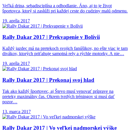
Veľká drina, sebadisciplína a odhodlanie. Áno, aj to je život
športovca, ktorý si zaslúži pri každej ceste do cudziny malú odmenu.
19. apríla 2017
Rally Dakar 2017
| Prekvapenie v Bolívii
Každý jazdec má na pretekoch svojich fanúšikov, no ešte viac je tam
divákov, ktorých priťahuje samotná rely a rýchle motorky. A nie…
19. apríla 2017
Rally Dakar 2017
| Prekonaj svoj hlad
Tak ako každý športovec, aj Števo musí venovať príprave na
preteky maximálny čas. Okrem tvrdých tréningov si musí dať
pozor…
13. marca 2017
Rally Dakar 2017
| Vo veľkej nadmorskej výške