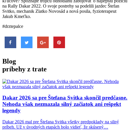
kľúčové? Spoznajte trojicu odhodlanú zabojovať o najlepšiu pozíciu
na Rally Dakar 2022. O svoje postrehy sa podelili jazdec Štefan
Svitko, mechanik Zlatko Novosád a nová posila, fyzioterapeut
Jakub Kmeťko.
#drztepalce
Blog
príbehy z trate
Dakar 2026 sa
pre Štefana Svitka skončil predčasne.
Nehoda však nezmazala silný začiatok ani rešpekt
legendy
Dakar 2026 mal pre Štefana Svitka všetky predpoklady na silný
príbeh. Už v úvodných etapách bolo vidieť, že skúsený…