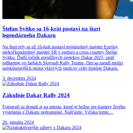
Štefan Svitko sa
16-krát postaví na štart
legendárneho Dakaru
Na štart rely sa už 16-krát postaví trojnásobný majster Európy,
niekoľkonásobný majster SR v enduro a cross country Štefan
Svitko. Ďalší ročník prestížnych pretekov Dakar 2025, opäť
odštartuje vo farbách Slovnaft Rally Teamu, čím sa zaradí medzi
najskúsenejších motocyklových jazdcov celej histórie Dakaru.
3. decembra 2024
Zákulisie Dakar Rally
2024
Fotografi sa dostali aj na miesta, ktoré je bežne pre kamery živého
vysielania z Dakaru nedostupné. Našťastie. Vďaka tomu…
26. januára 2024