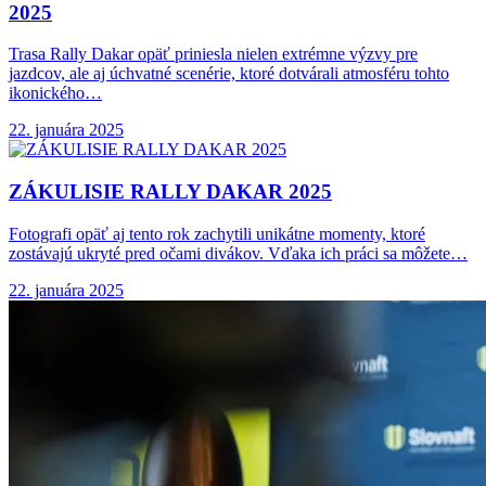
2025
Trasa Rally Dakar opäť priniesla nielen extrémne výzvy pre
jazdcov, ale aj úchvatné scenérie, ktoré dotvárali atmosféru tohto
ikonického…
22. januára 2025
ZÁKULISIE RALLY DAKAR
2025
Fotografi opäť aj tento rok zachytili unikátne momenty, ktoré
zostávajú ukryté pred očami divákov. Vďaka ich práci sa môžete…
22. januára 2025