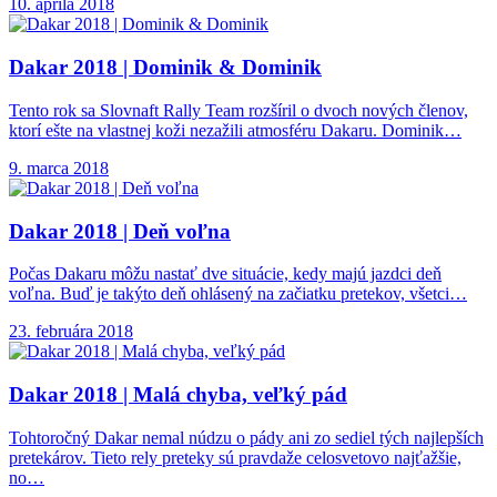
10. apríla 2018
Dakar 2018 |
Dominik & Dominik
Tento rok sa Slovnaft Rally Team rozšíril o dvoch nových členov,
ktorí ešte na vlastnej koži nezažili atmosféru Dakaru. Dominik…
9. marca 2018
Dakar 2018 |
Deň voľna
Počas Dakaru môžu nastať dve situácie, kedy majú jazdci deň
voľna. Buď je takýto deň ohlásený na začiatku pretekov, všetci…
23. februára 2018
Dakar 2018 |
Malá chyba, veľký pád
Tohtoročný Dakar nemal núdzu o pády ani zo sediel tých najlepších
pretekárov. Tieto rely preteky sú pravdaže celosvetovo najťažšie,
no…