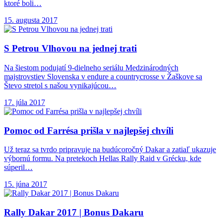
ktoré boli…
15. augusta 2017
S Petrou Vlhovou
na jednej trati
Na šiestom podujatí 9-dielneho seriálu Medzinárodných
majstrovstiev Slovenska v endure a countrycrosse v Žaškove sa
Števo stretol s našou vynikajúcou…
17. júla 2017
Pomoc od Farrésa
prišla v najlepšej chvíli
Už teraz sa tvrdo pripravuje na budúcoročný Dakar a zatiaľ ukazuje
výbornú formu. Na pretekoch Hellas Rally Raid v Grécku, kde
súperil…
15. júna 2017
Rally Dakar 2017
| Bonus Dakaru