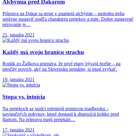
Alchýmia pred Dakarom
Príprava na Dakar sa nesie v znamení alchýmie – motorku treba
správne nastaviť podľa charakteru pretekov a trate. Dobre nastavené
pérovanie je…
21. januára 2021
Každý má svoju
hranicu strachu
Rodák zo Žaškova priznáva, že prvé etapy bývajú horšie – na
piesčitý povrch, aký na Slovensku nemáme, si musí zvykať.
19. januára 2021
Stopa vs. intuícia
Na pretekoch sa jazdci orientujú pomocou roadbooku –
navigačných pokynov, ktoré dostanú k dispozícii krátko pred
štartom. Na prípravu majú pretekári…
17. januára 2021