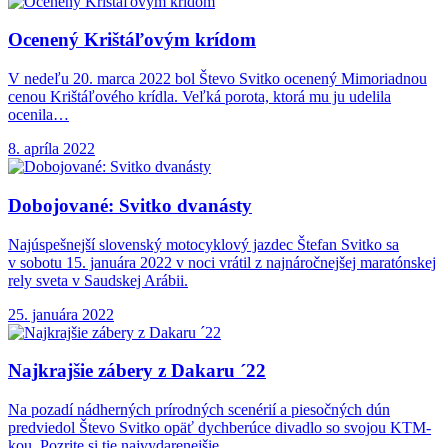
Ocenený Krištáľovým krídom
V nedeľu 20. marca 2022 bol Števo Svitko ocenený Mimoriadnou
cenou Krištáľového krídla. Veľká porota, ktorá mu ju udelila
ocenila…
8. apríla 2022
Dobojované: Svitko dvanásty
Najúspešnejší slovenský motocyklový jazdec Štefan Svitko sa
v sobotu 15. januára 2022 v noci vrátil z najnáročnejšej maratónskej
rely sveta v Saudskej Arábii.
25. januára 2022
Najkrajšie zábery z
Dakaru ´22
Na pozadí nádherných prírodných scenérií a piesočných dún
predviedol Števo Svitko opäť dychberúce divadlo so svojou KTM-
kou. Pozrite si tie najvydarenejšie…