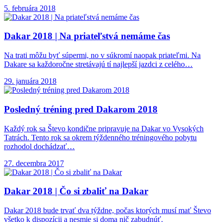
5. februára 2018
Dakar 2018 |
Na priateľstvá nemáme čas
Na trati môžu byť súpermi, no v súkromí naopak priateľmi. Na
Dakare sa každoročne stretávajú tí najlepší jazdci z celého…
29. januára 2018
Posledný tréning pred
Dakarom 2018
Každý rok sa Števo kondične pripravuje na Dakar vo Vysokých
Tatrách. Tento rok sa okrem týždenného tréningového pobytu
rozhodol dochádzať…
27. decembra 2017
Dakar 2018 |
Čo si zbaliť na Dakar
Dakar 2018 bude trvať dva týždne, počas ktorých musí mať Števo
všetko k dispozícii a nesmie si doma nič zabudnúť.