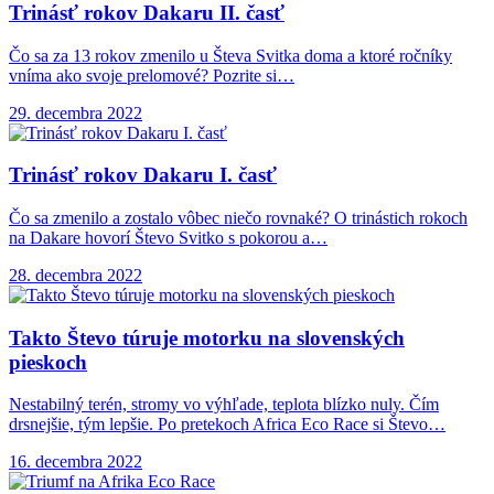
Trinásť rokov Dakaru
II. časť
Čo sa za 13 rokov zmenilo u Števa Svitka doma a ktoré ročníky
vníma ako svoje prelomové? Pozrite si…
29. decembra 2022
Trinásť rokov Dakaru
I. časť
Čo sa zmenilo a zostalo vôbec niečo rovnaké? O trinástich rokoch
na Dakare hovorí Števo Svitko s pokorou a…
28. decembra 2022
Takto Števo túruje
motorku na slovenských
pieskoch
Nestabilný terén, stromy vo výhľade, teplota blízko nuly. Čím
drsnejšie, tým lepšie. Po pretekoch Africa Eco Race si Števo…
16. decembra 2022