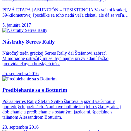
PRVÁ ETAPA | ASUNCIÓN – RESISTENCIA Vo veľmi krátkej,
39-kilometrovej špeciálke sa toho nedá veľa získať, ale dá sa veľa…
5. januára 2017
Nástrahy Serres Rally
Náročný terén gréckej Serres Rally dal Štefanovi zabrať.
Mimoriadne ostražitý musel byť najmä pri zvládaní ťažko
predvídateľných horských trás.
25. septembra 2016
Predbiehanie sa s
Botturim
Počas Serres Rally Štefan Svitko štartoval a jazdil väčšinou v
popredných pozíciách. Napínavé boli nie len jeho výkony, ale aj
dobiehanie a predbiehanie s ostatnými jazdcami, špeciálne s
talianom Alessandrom Botturim.
23. septembra 2016