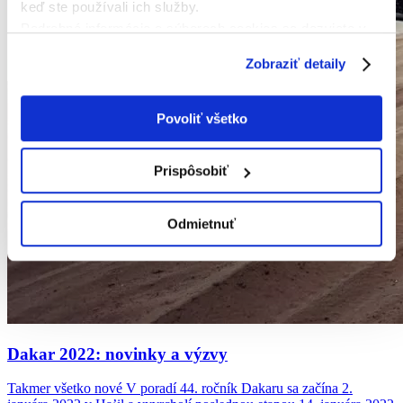
keď ste používali ich služby.
Podrobné informácie o súboroch cookies sa dozviete v
"
Informáciách o súboroch cookies
".
Zobraziť detaily
Povoliť všetko
Prispôsobiť
Odmietnuť
Dakar 2022: novinky
a výzvy
Takmer všetko nové V poradí 44. ročník Dakaru sa začína 2.