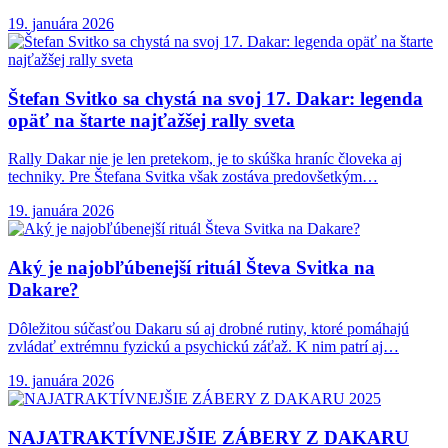
19. januára 2026
Štefan Svitko sa
chystá na svoj 17. Dakar: legenda
opäť na štarte najťažšej rally sveta
Rally Dakar nie je len pretekom, je to skúška hraníc človeka aj
techniky. Pre Štefana Svitka však zostáva predovšetkým…
19. januára 2026
Aký je najobľúbenejší
rituál Števa Svitka na
Dakare?
Dôležitou súčasťou Dakaru sú aj drobné rutiny, ktoré pomáhajú
zvládať extrémnu fyzickú a psychickú záťaž. K nim patrí aj…
19. januára 2026
NAJATRAKTÍVNEJŠIE ZÁBERY Z DAKARU