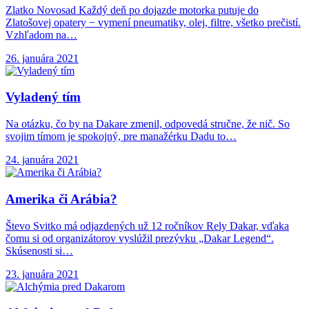
Zlatko Novosad Každý deň po dojazde motorka putuje do
Zlatošovej opatery − vymení pneumatiky, olej, filtre, všetko prečistí.
Vzhľadom na…
26. januára 2021
Vyladený tím
Na otázku, čo by na Dakare zmenil, odpovedá stručne, že nič. So
svojim tímom je spokojný, pre manažérku Dadu to…
24. januára 2021
Amerika či Arábia?
Števo Svitko má odjazdených už 12 ročníkov Rely Dakar, vďaka
čomu si od organizátorov vyslúžil prezývku „Dakar Legend“.
Skúsenosti si…
23. januára 2021