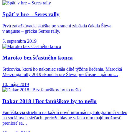
Späť v hre –
Seres rally
Prvá zaťažkávacia skúška po zranení zápästia čakala Števa
v auguste – grécka Serres rally.
5. septembra 2019
Maroko bez šťastného
konca
Srdcovka, ktorá ho nakoniec stála dlhé týždne liečenia. Marocká
Merzouga rally 2019 skončila pre Števa predčasne – pádom…
10. mája 2019
Dakar 2018 |
Bez fanúšikov by to nešlo
Fanúšikovia striehnu na každú novú informáciu, fotografiu či video
na sociálnych sieťach, pretože hlavne vďaka nim majú možnosť
preniesť sa…