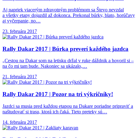
Aj napriek viacerým zdravotným problémom sa Števo nevzdal
a všetky etapy dojazdil až dokonca. Prekonal búrky, blato, horúčavy
aj vyčerpanie, no…
23. februára 2017
Rally Dakar 2017
| Búrka preverí každého jazdca
„Cestou na Dakar som na letisku držal v ruke dáždnik a hovoril si –
na čo mi tam bude. Nakoniec sa ukázalo,…
21. februára 2017
Rally Dakar 2017
| Pozor na tri výkričníky!
Jazdci sa musia pred každou etapou na Dakare poriadne pripraviť a
naštudovať si trasu, ktorá ich čaká. Tieto preteky sú…
14. februára 2017