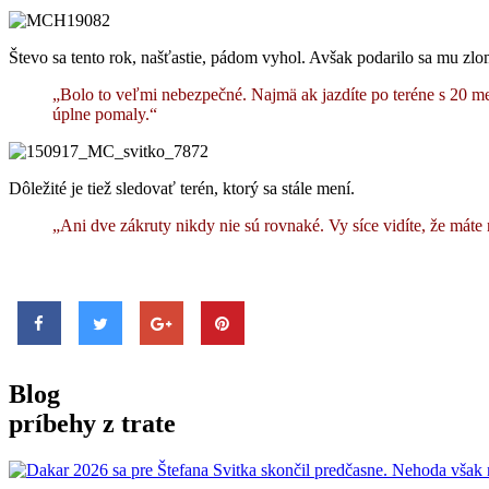
Števo sa tento rok, našťastie, pádom vyhol. Avšak podarilo sa mu zlom
„Bolo to veľmi nebezpečné. Najmä ak jazdíte po teréne s 20 me
úplne pomaly.“
Dôležité je tiež sledovať terén, ktorý sa stále mení.
„Ani dve zákruty nikdy nie sú rovnaké. Vy síce vidíte, že máte n
Blog
príbehy z trate