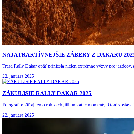
NAJATRAKTÍVNEJŠIE ZÁBERY Z DAKARU
202
Trasa Rally Dakar opäť priniesla nielen extrémne výzvy pre jazdcov, 
22. januára 2025
ZÁKULISIE RALLY DAKAR
2025
Fotografi opäť aj tento rok zachytili unikátne momenty, ktoré zostá
22. januára 2025