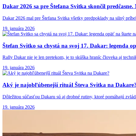
Dakar 2026 sa
pre Štefana Svitka skončil predčasne.
Dakar 2026 mal pre Štefana Svitka všetky predpoklady na silný príb
19. januára 2026
Štefan Svitko sa
chystá na svoj 17. Dakar: legenda opä
Rally Dakar nie je len pretekom, je to skúška hraníc človeka aj tech
19. januára 2026
Aký je najobľúbenejší
rituál Števa Svitka na Dakare
Dôležitou súčasťou Dakaru sú aj drobné rutiny, ktoré pomáhajú zvlá
19. januára 2026