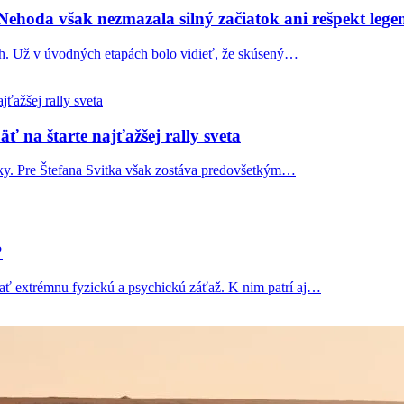
 Nehoda však nezmazala silný začiatok ani rešpekt lege
eh. Už v úvodných etapách bolo vidieť, že skúsený…
ť na štarte najťažšej rally sveta
niky. Pre Štefana Svitka však zostáva predovšetkým…
?
dať extrémnu fyzickú a psychickú záťaž. K nim patrí aj…