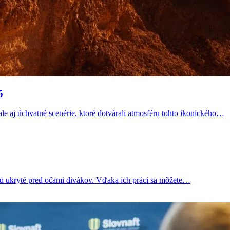
5
ale aj úchvatné scenérie, ktoré dotvárali atmosféru tohto ikonického…
vajú ukryté pred očami divákov. Vďaka ich práci sa môžete…