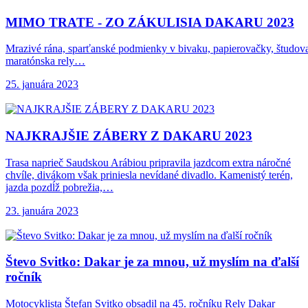
MIMO TRATE -
ZO ZÁKULISIA DAKARU 2023
Mrazivé rána, sparťanské podmienky v bivaku, papierovačky, študovani
maratónska rely…
25. januára 2023
NAJKRAJŠIE ZÁBERY Z
DAKARU 2023
Trasa naprieč Saudskou Arábiou pripravila jazdcom extra náročné
chvíle, divákom však priniesla nevídané divadlo. Kamenistý terén,
jazda pozdĺž pobrežia,…
23. januára 2023
Števo Svitko: Dakar
je za mnou, už myslím na ďalší
ročník
Motocyklista Štefan Svitko obsadil na 45. ročníku Rely Dakar