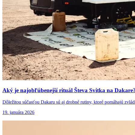
Aký je najobľúbenejší
rituál Števa Svitka na Dakare
Dôležitou súčasťou Dakaru sú aj drobné rutiny, ktoré pomáhajú zvlá
19. januára 2026