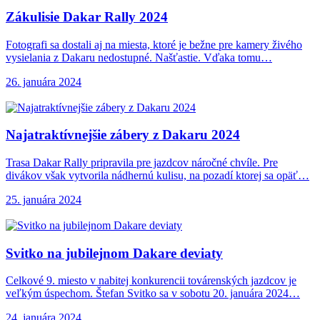
Zákulisie Dakar Rally
2024
Fotografi sa dostali aj na miesta, ktoré je bežne pre kamery živého
vysielania z Dakaru nedostupné. Našťastie. Vďaka tomu…
26. januára 2024
Najatraktívnejšie zábery z
Dakaru 2024
Trasa Dakar Rally pripravila pre jazdcov náročné chvíle. Pre
divákov však vytvorila nádhernú kulisu, na pozadí ktorej sa opäť…
25. januára 2024
Svitko na jubilejnom
Dakare deviaty
Celkové 9. miesto v nabitej konkurencii továrenských jazdcov je
veľkým úspechom. Štefan Svitko sa v sobotu 20. januára 2024…
24. januára 2024