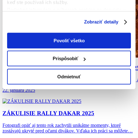
keď ste používali ich služby.
Podrobné informácie o súboroch cookies sa dozviete v
"
Informáciách o súboroch cookies
".
Zobraziť detaily
Povoliť všetko
Prispôsobiť
NAJATRAKTÍVNEJŠIE ZÁBERY Z DAKARU
202
Odmietnuť
Trasa Rally Dakar opäť priniesla nielen extrémne výzvy pre jazdcov, 
22. januára 2025
ZÁKULISIE RALLY DAKAR
2025
Fotografi opäť aj tento rok zachytili unikátne momenty, ktoré
zostávajú ukryté pred očami divákov. Vďaka ich práci sa môžete…