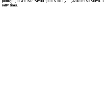
jubilejnej účasti išiel závod spolu s mladými jazdcami so Slovnaft
rally tímu.