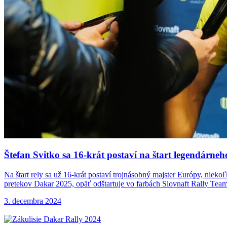
Štefan Svitko sa
16-krát postaví na štart legendárne
Na štart rely sa už 16-krát postaví trojnásobný majster Európy, niek
pretekov Dakar 2025, opäť odštartuje vo farbách Slovnaft Rally Team
3. decembra 2024