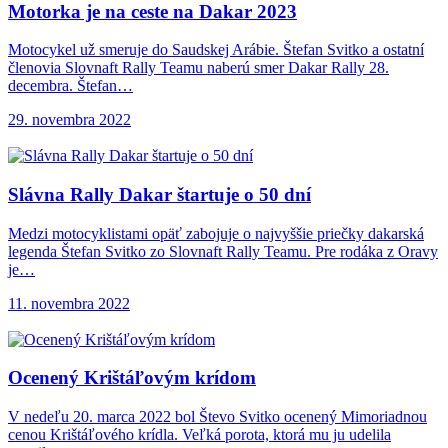
Motorka je na
ceste na Dakar 2023
Motocykel už smeruje do Saudskej Arábie. Štefan Svitko a ostatní
členovia Slovnaft Rally Teamu naberú smer Dakar Rally 28.
decembra. Štefan…
29. novembra 2022
Slávna Rally Dakar
štartuje o 50 dní
Medzi motocyklistami opäť zabojuje o najvyššie priečky dakarská
legenda Štefan Svitko zo Slovnaft Rally Teamu. Pre rodáka z Oravy
je…
11. novembra 2022
Ocenený Krištáľovým krídom
V nedeľu 20. marca 2022 bol Števo Svitko ocenený Mimoriadnou
cenou Krištáľového krídla. Veľká porota, ktorá mu ju udelila