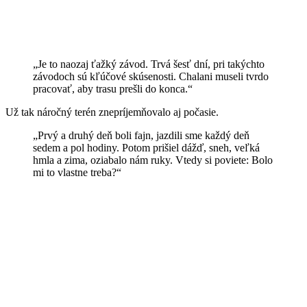
„Je to naozaj ťažký závod. Trvá šesť dní, pri takýchto
závodoch sú kľúčové skúsenosti. Chalani museli tvrdo
pracovať, aby trasu prešli do konca.“
Už tak náročný terén znepríjemňovalo aj počasie.
„Prvý a druhý deň boli fajn, jazdili sme každý deň
sedem a pol hodiny. Potom prišiel dážď, sneh, veľká
hmla a zima, oziabalo nám ruky. Vtedy si poviete: Bolo
mi to vlastne treba?“