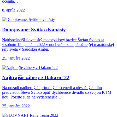
ocenila…
8. apríla 2022
Dobojované: Svitko dvanásty
Najúspešnejší slovenský motocyklový jazdec Štefan Svitko sa
v sobotu 15. januára 2022 v noci vrátil z najnáročnejšej maratónskej
rely sveta v Saudskej Arábii.
25. januára 2022
Najkrajšie zábery z
Dakaru ´22
Na pozadí nádherných prírodných scenérií a piesočných dún
predviedol Števo Svitko opäť dychberúce divadlo so svojou KTM-
kou. Pozrite si tie najvydarenejšie…
25. januára 2022