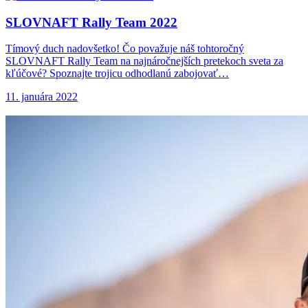
SLOVNAFT Rally Team
2022
Tímový duch nadovšetko! Čo považuje náš tohtoročný
SLOVNAFT Rally Team na najnáročnejších pretekoch sveta za
kľúčové? Spoznajte trojicu odhodlanú zabojovať…
11. januára 2022