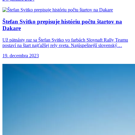
Štefan Svitko prepisuje
históriu počtu štartov na
Dakare
Už pätnásty raz sa Štefan Svitko vo farbách Slovnaft Rally Teamu
postaví na štart najťažšej rely sveta. Najúspešnejší slovenský…
19. decembra 2023