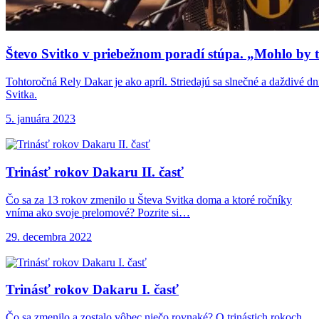
Števo Svitko v
priebežnom poradí stúpa. „Mohlo by to
Tohtoročná Rely Dakar je ako apríl. Striedajú sa slnečné a daždivé dn
Svitka.
5. januára 2023
Trinásť rokov Dakaru
II. časť
Čo sa za 13 rokov zmenilo u Števa Svitka doma a ktoré ročníky
vníma ako svoje prelomové? Pozrite si…
29. decembra 2022
Trinásť rokov Dakaru
I. časť
Čo sa zmenilo a zostalo vôbec niečo rovnaké? O trinástich rokoch