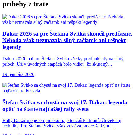
príbehy z trate
Dakar 2026 sa
pre Štefana Svitka skončil predčasne.
Nehoda však nezmazala silný začiatok ani rešpekt
legendy
Dakar 2026 mal pre Štefana Svitka všetky predpoklady na silný
príbeh. Už v úvodných etapách bolo vidieť, že skúsený…
19. januára 2026
Štefan Svitko sa
chystá na svoj 17. Dakar: legenda
opäť na štarte najťažšej rally sveta
Rally Dakar nie je len pretekom, je to skúška hraníc človeka aj
techniky. Pre Štefana Svitka však zostáva predovšetkým…