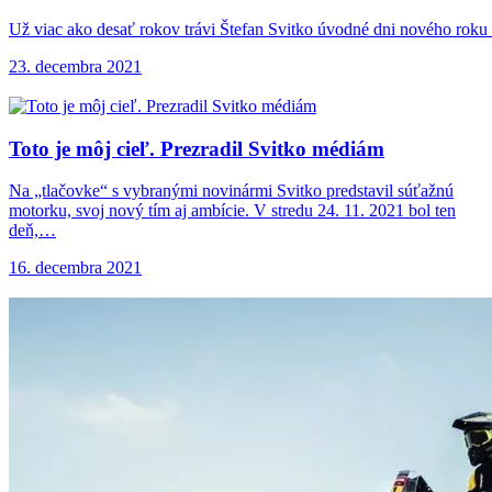
Už viac ako desať rokov trávi Štefan Svitko úvodné dni nového roku
23. decembra 2021
Toto je môj
cieľ. Prezradil Svitko médiám
Na „tlačovke“ s vybranými novinármi Svitko predstavil súťažnú
motorku, svoj nový tím aj ambície. V stredu 24. 11. 2021 bol ten
deň,…
16. decembra 2021