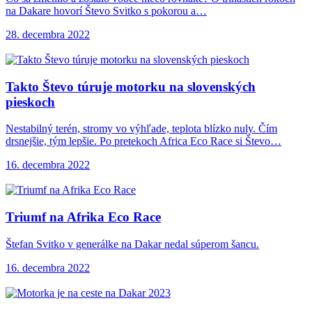
na Dakare hovorí Števo Svitko s pokorou a…
28. decembra 2022
Takto Števo túruje
motorku na slovenských
pieskoch
Nestabilný terén, stromy vo výhľade, teplota blízko nuly. Čím
drsnejšie, tým lepšie. Po pretekoch Africa Eco Race si Števo…
16. decembra 2022
Triumf na Afrika
Eco Race
Štefan Svitko v generálke na Dakar nedal súperom šancu.
16. decembra 2022