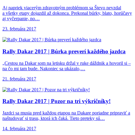
Aj napriek viacerým zdravotným problémom sa Števo nevzdal
a všetky etapy dojazdil až dokonca. Prekonal búrky, blato, horúčavy
aj vyčerpanie, no…
23. februára 2017
Rally Dakar 2017
| Búrka preverí každého jazdca
„Cestou na Dakar som na letisku držal v ruke dáždnik a hovoril si –
na čo mi tam bude. Nakoniec sa ukázalo,…
21. februára 2017
Rally Dakar 2017
| Pozor na tri výkričníky!
Jazdci sa musia pred každou etapou na Dakare poriadne pripraviť a
naštudovať si trasu, ktorá ich čaká. Tieto preteky sú…
14. februára 2017