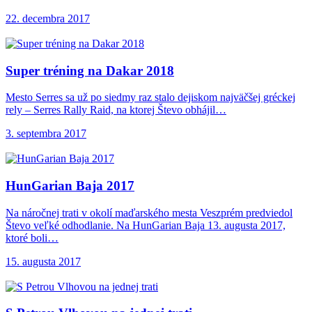
22. decembra 2017
Super tréning na
Dakar 2018
Mesto Serres sa už po siedmy raz stalo dejiskom najväčšej gréckej
rely – Serres Rally Raid, na ktorej Števo obhájil…
3. septembra 2017
HunGarian Baja 2017
Na náročnej trati v okolí maďarského mesta Veszprém predviedol
Števo veľké odhodlanie. Na HunGarian Baja 13. augusta 2017,
ktoré boli…
15. augusta 2017