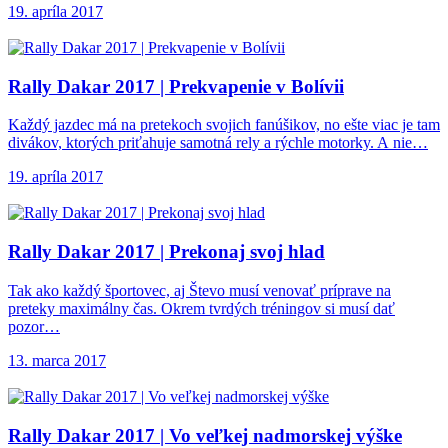
19. apríla 2017
Rally Dakar 2017
| Prekvapenie v Bolívii
Každý jazdec má na pretekoch svojich fanúšikov, no ešte viac je tam
divákov, ktorých priťahuje samotná rely a rýchle motorky. A nie…
19. apríla 2017
Rally Dakar 2017
| Prekonaj svoj hlad
Tak ako každý športovec, aj Števo musí venovať príprave na
preteky maximálny čas. Okrem tvrdých tréningov si musí dať
pozor…
13. marca 2017
Rally Dakar 2017
| Vo veľkej nadmorskej výške