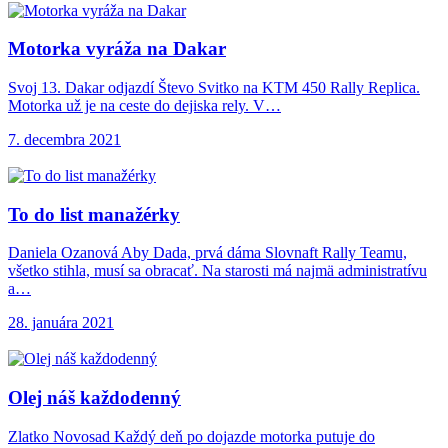
Motorka vyráža na
Dakar
Svoj 13. Dakar odjazdí Števo Svitko na KTM 450 Rally Replica.
Motorka už je na ceste do dejiska rely. V…
7. decembra 2021
To do list
manažérky
Daniela Ozanová Aby Dada, prvá dáma Slovnaft Rally Teamu,
všetko stihla, musí sa obracať. Na starosti má najmä administratívu
a…
28. januára 2021
Olej náš každodenný
Zlatko Novosad Každý deň po dojazde motorka putuje do