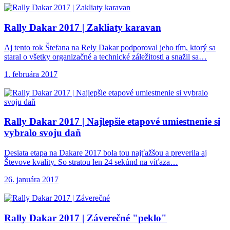
Rally Dakar 2017
| Zakliaty karavan
Aj tento rok Štefana na Rely Dakar podporoval jeho tím, ktorý sa
staral o všetky organizačné a technické záležitosti a snažil sa…
1. februára 2017
Rally Dakar 2017
| Najlepšie etapové umiestnenie si
vybralo svoju daň
Desiata etapa na Dakare 2017 bola tou najťažšou a preverila aj
Števove kvality. So stratou len 24 sekúnd na víťaza…
26. januára 2017
Rally Dakar 2017
| Záverečné "peklo"