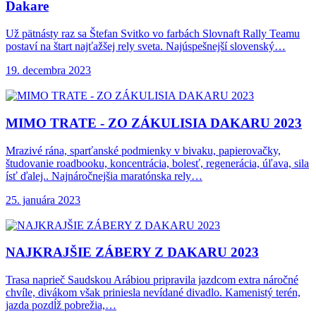
Dakare
Už pätnásty raz sa Štefan Svitko vo farbách Slovnaft Rally Teamu
postaví na štart najťažšej rely sveta. Najúspešnejší slovenský…
19. decembra 2023
MIMO TRATE -
ZO ZÁKULISIA DAKARU 2023
Mrazivé rána, sparťanské podmienky v bivaku, papierovačky,
študovanie roadbooku, koncentrácia, bolesť, regenerácia, úľava, sila
ísť ďalej.. Najnáročnejšia maratónska rely…
25. januára 2023
NAJKRAJŠIE ZÁBERY Z
DAKARU 2023
Trasa naprieč Saudskou Arábiou pripravila jazdcom extra náročné
chvíle, divákom však priniesla nevídané divadlo. Kamenistý terén,
jazda pozdĺž pobrežia,…