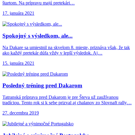
štartom. Na prípravu majú pretekári…
17. januára 2021
Spokojný s výsledkom,
ale...
Na Dakare sa umiestnil na skvelom 8. mieste, priznáva však, že tak
ako každý pretekár dúfa vždy v lepší výsledok. Aj…
15. januára 2021
Posledný tréning pred
Dakarom
Tatranská príprava pred Dakarom je pre Števa už zaužívanou
tradíciou. Tento rok si k sebe prizval aj chalanov zo Slovnaft rally…
27. decembra 2019