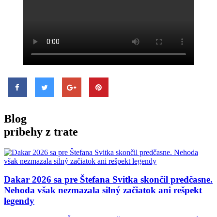
Blog
príbehy z trate
Dakar 2026 sa
pre Štefana Svitka skončil predčasne.
Nehoda však nezmazala silný začiatok ani rešpekt
legendy