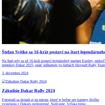
Štefan Svitko sa
16-krát postaví na štart legendárne
Na štart rely sa už 16-krát postaví trojnásobný majster Európy, niek
pretekov Dakar 2025, opäť odštartuje vo farbách Slovnaft Rally Team
3. decembra 2024
Zákulisie Dakar Rally
2024
Fotografi sa dostali aj na miesta, ktoré je bežne pre kamery živého
vysielania z Dakaru nedostupné. Našťastie. Vďaka tomu…