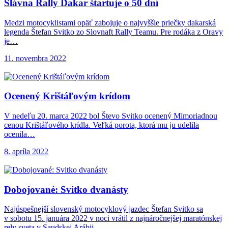
Slávna Rally Dakar
štartuje o 50 dní
Medzi motocyklistami opäť zabojuje o najvyššie priečky dakarská
legenda Štefan Svitko zo Slovnaft Rally Teamu. Pre rodáka z Oravy
je…
11. novembra 2022
Ocenený Krištáľovým krídom
V nedeľu 20. marca 2022 bol Števo Svitko ocenený Mimoriadnou
cenou Krištáľového krídla. Veľká porota, ktorá mu ju udelila
ocenila…
8. apríla 2022
Dobojované: Svitko dvanásty
Najúspešnejší slovenský motocyklový jazdec Štefan Svitko sa
v sobotu 15. januára 2022 v noci vrátil z najnáročnejšej maratónskej
rely sveta v Saudskej Arábii.