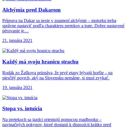
Alchýmia pred Dakarom
Príprava na Dakar sa nesie v znamení alchýmie – motorku treba
správne nastaviť podľa charakteru pretekov a trate. Dobre nastavené
pérovanie je…
21. januára 2021
Každý má svoju
hranicu strachu
Rodák zo Žaškova priznáva, že prvé etapy bývajú horšie – na
piesčitý povrch, aký na Slovensku nemáme, si musí zvykať.
19. januára 2021
Stopa vs. intuícia
Na pretekoch sa jazdci orientujú pomocou roadbooku –
navigačných pokynov, ktoré dostanú k dispozícii krátko pred