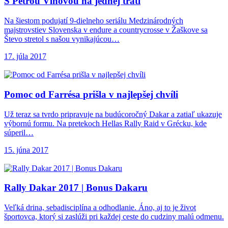
S Petrou Vlhovou
na jednej trati
Na šiestom podujatí 9-dielneho seriálu Medzinárodných
majstrovstiev Slovenska v endure a countrycrosse v Žaškove sa
Števo stretol s našou vynikajúcou…
17. júla 2017
Pomoc od Farrésa
prišla v najlepšej chvíli
Už teraz sa tvrdo pripravuje na budúcoročný Dakar a zatiaľ ukazuje
výbornú formu. Na pretekoch Hellas Rally Raid v Grécku, kde
súperil…
15. júna 2017
Rally Dakar 2017
| Bonus Dakaru
Veľká drina, sebadisciplína a odhodlanie. Áno, aj to je život
športovca, ktorý si zaslúži pri každej ceste do cudziny malú odmenu.