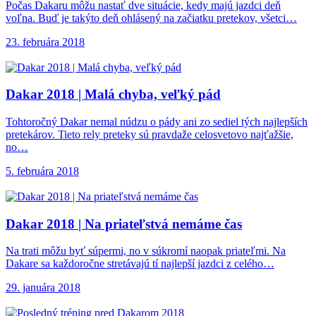
Počas Dakaru môžu nastať dve situácie, kedy majú jazdci deň
voľna. Buď je takýto deň ohlásený na začiatku pretekov, všetci…
23. februára 2018
Dakar 2018 |
Malá chyba, veľký pád
Tohtoročný Dakar nemal núdzu o pády ani zo sediel tých najlepších
pretekárov. Tieto rely preteky sú pravdaže celosvetovo najťažšie,
no…
5. februára 2018
Dakar 2018 |
Na priateľstvá nemáme čas
Na trati môžu byť súpermi, no v súkromí naopak priateľmi. Na
Dakare sa každoročne stretávajú tí najlepší jazdci z celého…
29. januára 2018