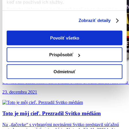
keď ste používali ich služby.
Podrobné informácie o súboroch cookies sa dozviete v
"
Informáciách o súboroch cookies
".
Zobraziť detaily
Povoliť všetko
Prispôsobiť
Vianoce s rodinou
Odmietnuť
Už viac ako desať rokov trávi Štefan Svitko úvodné dni nového roku
23. decembra 2021
Toto je môj
cieľ. Prezradil Svitko médiám
Na „tlačovke“ s vybranými novinármi Svitko predstavil súťažnú