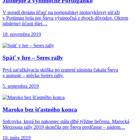
Jubilejné a výnimočné Portugalsko
V poradí desiata účasť na portugalskej motocyklovej súťaži
v Portimau bola pre Števa výnimočná z dvoch dôvodov. Okrem
jubilejnej účasti išiel…
18. novembra 2019
Späť v hre –
Seres rally
Prvá zaťažkávacia skúška po zranení zápästia čakala Števa
v auguste – grécka Serres rally.
5. septembra 2019
Maroko bez šťastného
konca
Srdcovka, ktorá ho nakoniec stála dlhé týždne liečenia. Marocká
Merzouga rally 2019 skončila pre Števa predčasne – pádom…
10. mája 2019