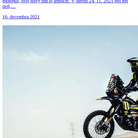
motorku, svoj nový tím aj ambície. V stredu 24. 11. 2021 bol ten
deň,…
16. decembra 2021