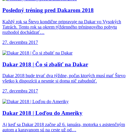
Posledný tréning pred
Dakarom 2018
Každý rok sa Števo kondične pripravuje na Dakar vo Vysokých
Tatrách. Tento rok sa okrem týždenného tréningového pobytu
rozhodol dochádzať…
27. decembra 2017
Dakar 2018 |
Čo si zbaliť na Dakar
Dakar 2018 bude trvať dva týždne, počas ktorých musí mať Števo
všetko k dispozícii a nesmie si doma nič zabudnúť.
27. decembra 2017
Dakar 2018 |
Loďou do Ameriky
Aj keď sa Dakar 2018 začne až 6. januára, motorka s asistenčným
autom a karavanom sú na ceste už od…