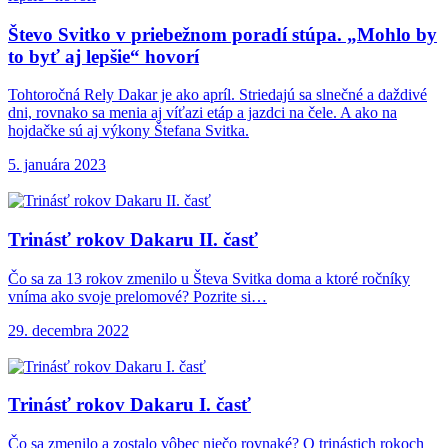
Števo Svitko v
priebežnom poradí stúpa. „Mohlo by
to byť aj lepšie“ hovorí
Tohtoročná Rely Dakar je ako apríl. Striedajú sa slnečné a daždivé
dni, rovnako sa menia aj víťazi etáp a jazdci na čele. A ako na
hojdačke sú aj výkony Štefana Svitka.
5. januára 2023
Trinásť rokov Dakaru
II. časť
Čo sa za 13 rokov zmenilo u Števa Svitka doma a ktoré ročníky
vníma ako svoje prelomové? Pozrite si…
29. decembra 2022
Trinásť rokov Dakaru
I. časť
Čo sa zmenilo a zostalo vôbec niečo rovnaké? O trinástich rokoch