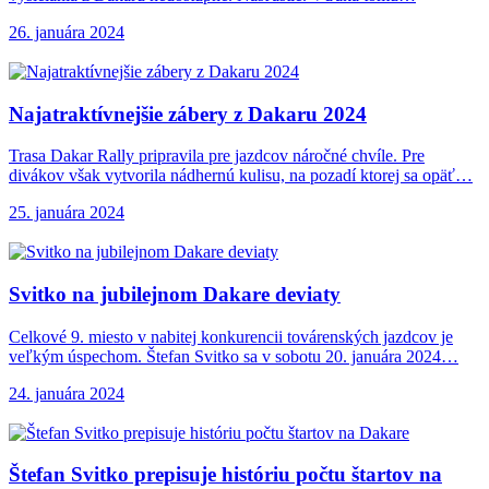
26. januára 2024
Najatraktívnejšie zábery z
Dakaru 2024
Trasa Dakar Rally pripravila pre jazdcov náročné chvíle. Pre
divákov však vytvorila nádhernú kulisu, na pozadí ktorej sa opäť…
25. januára 2024
Svitko na jubilejnom
Dakare deviaty
Celkové 9. miesto v nabitej konkurencii továrenských jazdcov je
veľkým úspechom. Štefan Svitko sa v sobotu 20. januára 2024…
24. januára 2024
Štefan Svitko prepisuje
históriu počtu štartov na