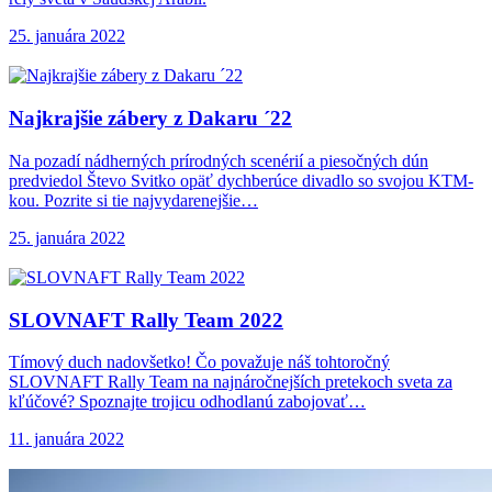
25. januára 2022
Najkrajšie zábery z
Dakaru ´22
Na pozadí nádherných prírodných scenérií a piesočných dún
predviedol Števo Svitko opäť dychberúce divadlo so svojou KTM-
kou. Pozrite si tie najvydarenejšie…
25. januára 2022
SLOVNAFT Rally Team
2022
Tímový duch nadovšetko! Čo považuje náš tohtoročný
SLOVNAFT Rally Team na najnáročnejších pretekoch sveta za
kľúčové? Spoznajte trojicu odhodlanú zabojovať…
11. januára 2022