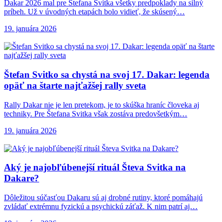
Dakar 2026 mal pre Štefana Svitka všetky predpoklady na silný
príbeh. Už v úvodných etapách bolo vidieť, že skúsený…
19. januára 2026
Štefan Svitko sa
chystá na svoj 17. Dakar: legenda
opäť na štarte najťažšej rally sveta
Rally Dakar nie je len pretekom, je to skúška hraníc človeka aj
techniky. Pre Štefana Svitka však zostáva predovšetkým…
19. januára 2026
Aký je najobľúbenejší
rituál Števa Svitka na
Dakare?
Dôležitou súčasťou Dakaru sú aj drobné rutiny, ktoré pomáhajú
zvládať extrémnu fyzickú a psychickú záťaž. K nim patrí aj…