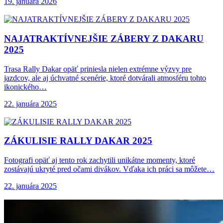
19. januára 2026
NAJATRAKTÍVNEJŠIE ZÁBERY Z DAKARU
2025
Trasa Rally Dakar opäť priniesla nielen extrémne výzvy pre
jazdcov, ale aj úchvatné scenérie, ktoré dotvárali atmosféru tohto
ikonického…
22. januára 2025
ZÁKULISIE RALLY DAKAR
2025
Fotografi opäť aj tento rok zachytili unikátne momenty, ktoré
zostávajú ukryté pred očami divákov. Vďaka ich práci sa môžete…
22. januára 2025