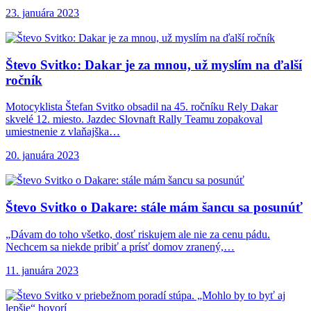
23. januára 2023
Števo Svitko: Dakar
je za mnou, už myslím na ďalší
ročník
Motocyklista Štefan Svitko obsadil na 45. ročníku Rely Dakar
skvelé 12. miesto. Jazdec Slovnaft Rally Teamu zopakoval
umiestnenie z vlaňajška…
20. januára 2023
Števo Svitko o
Dakare: stále mám šancu sa posunúť
„Dávam do toho všetko, dosť riskujem ale nie za cenu pádu.
Nechcem sa niekde pribiť a prísť domov zranený,…
11. januára 2023