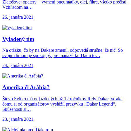
Zlatošovej opatery − vymení pneumatiky, olej, filtre, všetko prečistí.
Vzhľadom na…
26. januára 2021
Vyladený tím
Na otázku, čo by na Dakare zmenil, odpovedá stručne, že nič. So
svojim tímom je spokojný, pre manažérku Dadu to…
24. januára 2021
Amerika či Arábia?
Števo Svitko má odjazdených už 12 ročníkov Rely Dakar, vďaka
čomu si od organizátorov vyslúžil prezývku „Dakar Legend“.
Skúsenosti si…
23. januára 2021