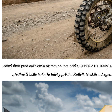
Jediný únik pred dažďom a blatom bol pre celý SLOVNAFT Rally Te
„Jediné šťastie bolo, že búrky prišli v Bolívii. Neskôr v Arge