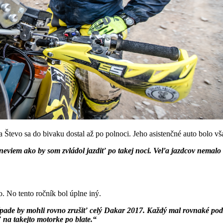
a Števo sa do bivaku dostal až po polnoci. Jeho asistenčné auto bolo vš
 neviem ako by som zvládol jazdiť po takej noci. Veľa jazdcov nemalo a
o. No tento ročník bol úplne iný.
rípade by mohli rovno zrušiť celý Dakar 2017. Každý mal rovnaké pod
 na takejto motorke po blate.“