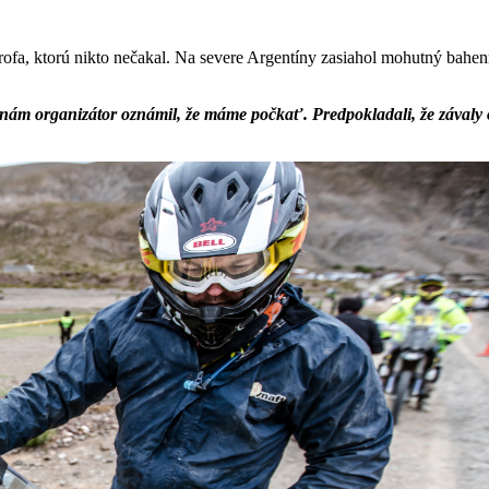
trofa, ktorú nikto nečakal. Na severe Argentíny zasiahol mohutný bahenn
 nám organizátor oznámil, že máme počkať. Predpokladali, že závaly o