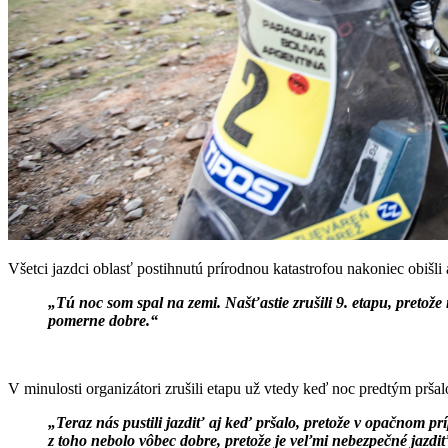
Všetci jazdci oblasť postihnutú prírodnou katastrofou nakoniec obišli 
„Tú noc som spal na zemi. Našťastie zrušili 9. etapu, pretože
pomerne dobre.“
V minulosti organizátori zrušili etapu už vtedy keď noc predtým pršal
„Teraz nás pustili jazdiť aj keď pršalo, pretože v opačnom p
z toho nebolo vôbec dobre, pretože je veľmi nebezpečné jazdiť