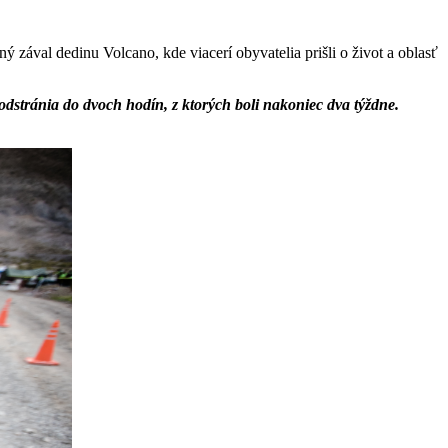
ý zával dedinu Volcano, kde viacerí obyvatelia prišli o život a oblasť
dstránia do dvoch hodín, z ktorých boli nakoniec dva týždne.