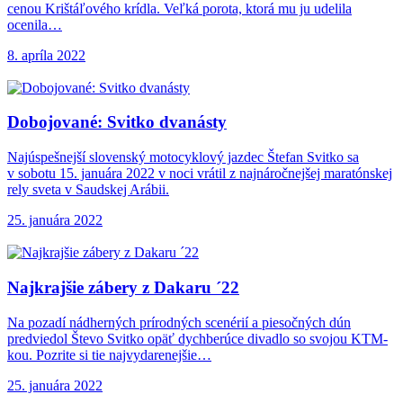
cenou Krištáľového krídla. Veľká porota, ktorá mu ju udelila
ocenila…
8. apríla 2022
Dobojované: Svitko dvanásty
Najúspešnejší slovenský motocyklový jazdec Štefan Svitko sa
v sobotu 15. januára 2022 v noci vrátil z najnáročnejšej maratónskej
rely sveta v Saudskej Arábii.
25. januára 2022
Najkrajšie zábery z
Dakaru ´22
Na pozadí nádherných prírodných scenérií a piesočných dún
predviedol Števo Svitko opäť dychberúce divadlo so svojou KTM-
kou. Pozrite si tie najvydarenejšie…
25. januára 2022