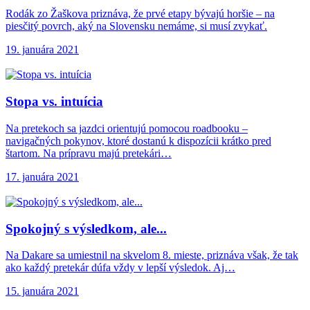
Rodák zo Žaškova priznáva, že prvé etapy bývajú horšie – na
piesčitý povrch, aký na Slovensku nemáme, si musí zvykať.
19. januára 2021
Stopa vs. intuícia
Na pretekoch sa jazdci orientujú pomocou roadbooku –
navigačných pokynov, ktoré dostanú k dispozícii krátko pred
štartom. Na prípravu majú pretekári…
17. januára 2021
Spokojný s výsledkom,
ale...
Na Dakare sa umiestnil na skvelom 8. mieste, priznáva však, že tak
ako každý pretekár dúfa vždy v lepší výsledok. Aj…
15. januára 2021