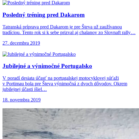
Posledný tréning pred
Dakarom
Tatranská príprava pred Dakarom je pre Števa už zaužívanou
tradíciou. Tento rok si k sebe prizval aj chalanov zo Slovnaft rally…
27. decembra 2019
Jubilejné a výnimočné Portugalsko
V poradí desiata účasť na portugalskej motocyklovej súťaži
v Portimau bola pre Števa výnimočná z dvoch dôvodov. Okrem
jubilejnej účasti išiel…
18. novembra 2019