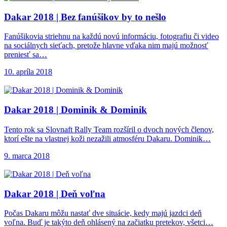
Dakar 2018 |
Bez fanúšikov by to nešlo
Fanúšikovia striehnu na každú novú informáciu, fotografiu či video
na sociálnych sieťach, pretože hlavne vďaka nim majú možnosť
preniesť sa…
10. apríla 2018
Dakar 2018 |
Dominik & Dominik
Tento rok sa Slovnaft Rally Team rozšíril o dvoch nových členov,
ktorí ešte na vlastnej koži nezažili atmosféru Dakaru. Dominik…
9. marca 2018
Dakar 2018 |
Deň voľna
Počas Dakaru môžu nastať dve situácie, kedy majú jazdci deň
voľna. Buď je takýto deň ohlásený na začiatku pretekov, všetci…