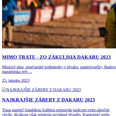
MIMO TRATE -
ZO ZÁKULISIA DAKARU 2023
Mrazivé rána, sparťanské podmienky v bivaku, papierovačky, študovani
maratónska rely…
25. januára 2023
NAJKRAJŠIE ZÁBERY Z
DAKARU 2023
Trasa naprieč Saudskou Arábiou pripravila jazdcom extra náročné
chvíle, divákom však priniesla nevídané divadlo. Kamenistý terén,