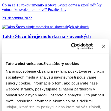
Čo sa za 13 rokov zmenilo u Števa Svitka doma a ktoré ročníky
vníma ako svoje prelomové? Pozrite si…
29. decembra 2022
Takto Števo túruje
motorku na slovenských
pieskoch
Nestabilný terén, stromy vo výhľade, teplota blízko nuly. Čím
drsnejšie, tým lepšie. Po pretekoch Africa Eco Race si Števo…
Táto webstránka používa súbory cookies
16. decembra 2022
Na prispôsobenie obsahu a reklám, poskytovanie funkcií
sociálnych médií a analýzu návštevnosti používame
Triumf na Afrika
Eco Race
súbory cookie. Informácie o tom, ako používate naše
webové stránky, poskytujeme aj našim partnerom v
Štefan Svitko v generálke na Dakar nedal súperom šancu.
oblasti sociálnych médií, inzercie a analýzy. Títo partneri
16. decembra 2022
môžu príslušné informácie skombinovať s ďalšími
údajmi, ktoré ste im poskytli alebo ktoré od vás získali,