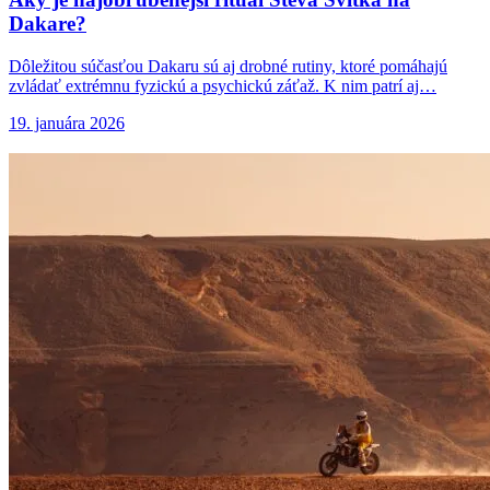
Dakare?
Dôležitou súčasťou Dakaru sú aj drobné rutiny, ktoré pomáhajú
zvládať extrémnu fyzickú a psychickú záťaž. K nim patrí aj…
19. januára 2026