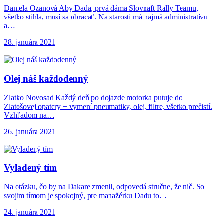
Daniela Ozanová Aby Dada, prvá dáma Slovnaft Rally Teamu,
všetko stihla, musí sa obracať. Na starosti má najmä administratívu
a…
28. januára 2021
Olej náš každodenný
Zlatko Novosad Každý deň po dojazde motorka putuje do
Zlatošovej opatery − vymení pneumatiky, olej, filtre, všetko prečistí.
Vzhľadom na…
26. januára 2021
Vyladený tím
Na otázku, čo by na Dakare zmenil, odpovedá stručne, že nič. So
svojim tímom je spokojný, pre manažérku Dadu to…
24. januára 2021