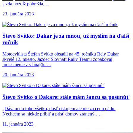
jazda pozdĺž pobrežia,…
23. januára 2023
Števo Svitko: Dakar
je za mnou, už myslím na ďalší
ročník
Motocyklista Štefan Svitko obsadil na 45. ročníku Rely Dakar
skvelé 12. miesto. Jazdec Slovnaft Rally Teamu zopakoval
umiestnenie z vlaňajška…
20. januára 2023
Števo Svitko o
Dakare: stále mám šancu sa posunúť
„Dávam do toho všetko, dosť riskujem ale nie za cenu pádu.
Nechcem sa niekde pribiť a prísť domov zranený,…
11. januára 2023