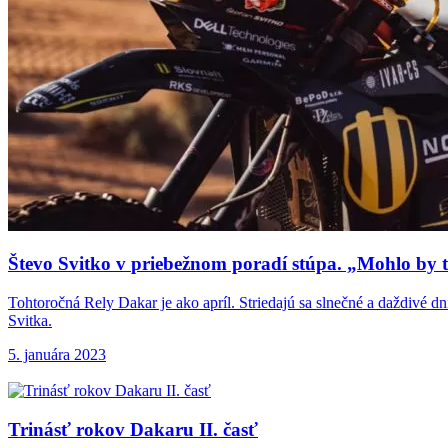
Števo Svitko v
priebežnom poradí stúpa. „Mohlo by to
Tohtoročná Rely Dakar je ako apríl. Striedajú sa slnečné a daždivé dn
Svitka.
5. januára 2023
Trinásť rokov Dakaru
II. časť