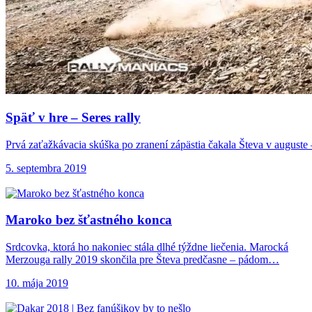
Späť v hre –
Seres rally
Prvá zaťažkávacia skúška po zranení zápästia čakala Števa v auguste –
5. septembra 2019
Maroko bez šťastného
konca
Srdcovka, ktorá ho nakoniec stála dlhé týždne liečenia. Marocká
Merzouga rally 2019 skončila pre Števa predčasne – pádom…
10. mája 2019