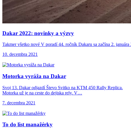
Dakar 2022: novinky
a výzvy
Takmer všetko nové V poradí 44. ročník Dakaru sa začína 2. januára 
10. decembra 2021
Motorka vyráža na
Dakar
Svoj 13. Dakar odjazdí Števo Svitko na KTM 450 Rally Replica.
Motorka už je na ceste do dejiska rely. V…
7. decembra 2021
To do list
manažérky