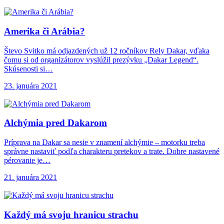
Amerika či Arábia?
Števo Svitko má odjazdených už 12 ročníkov Rely Dakar, vďaka
čomu si od organizátorov vyslúžil prezývku „Dakar Legend“.
Skúsenosti si…
23. januára 2021
Alchýmia pred Dakarom
Príprava na Dakar sa nesie v znamení alchýmie – motorku treba
správne nastaviť podľa charakteru pretekov a trate. Dobre nastavené
pérovanie je…
21. januára 2021
Každý má svoju
hranicu strachu