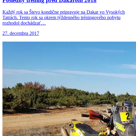
Posledný tréning pred
Dakarom 2018
Každý rok sa Števo kondične pripravuje na Dakar vo Vysokých
Tatrách. Tento rok sa okrem týždenného tréningového pobytu
rozhodol dochádzať…
27. decembra 2017