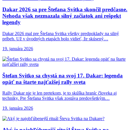
Dakar 2026 sa
pre Štefana Svitka skončil predčasne.
Nehoda však nezmazala silný začiatok ani rešpekt
legendy
Dakar 2026 mal pre Štefana Svitka všetky predpoklady na silný
príbeh. Už v úvodných etapách bolo vidieť, že skúsený…
19. januára 2026
Štefan Svitko sa
chystá na svoj 17. Dakar: legenda
opäť na štarte najťažšej rally sveta
Rally Dakar nie je len pretekom, je to skúška hraníc človeka aj
techniky. Pre Štefana Svitka však zostáva predovšetkým…
19. januára 2026
Aký je najobľúbenejší
rituál Števa Svitka na