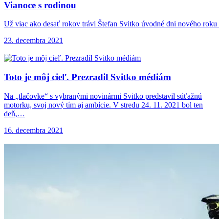
Vianoce s rodinou
Už viac ako desať rokov trávi Štefan Svitko úvodné dni nového roku
23. decembra 2021
Toto je môj
cieľ. Prezradil Svitko médiám
Na „tlačovke“ s vybranými novinármi Svitko predstavil súťažnú
motorku, svoj nový tím aj ambície. V stredu 24. 11. 2021 bol ten
deň,…
16. decembra 2021