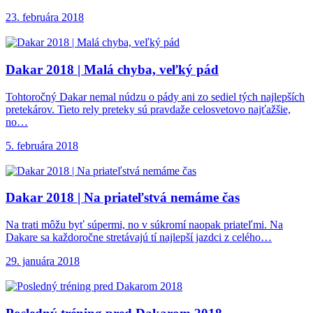
23. februára 2018
Dakar 2018 |
Malá chyba, veľký pád
Tohtoročný Dakar nemal núdzu o pády ani zo sediel tých najlepších
pretekárov. Tieto rely preteky sú pravdaže celosvetovo najťažšie,
no…
5. februára 2018
Dakar 2018 |
Na priateľstvá nemáme čas
Na trati môžu byť súpermi, no v súkromí naopak priateľmi. Na
Dakare sa každoročne stretávajú tí najlepší jazdci z celého…
29. januára 2018