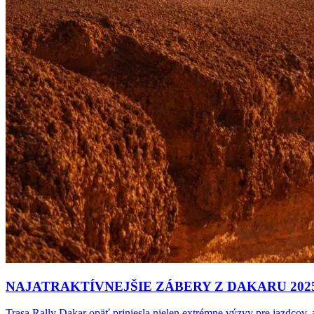
NAJATRAKTÍVNEJŠIE ZÁBERY Z DAKARU
202
Trasa Rally Dakar opäť priniesla nielen extrémne výzvy pre jazdcov, 