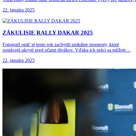
22. januára 2025
ZÁKULISIE RALLY DAKAR
2025
Fotografi opäť aj tento rok zachytili unikátne momenty, ktoré
zostávajú ukryté pred očami divákov. Vďaka ich práci sa môžete…
22. januára 2025