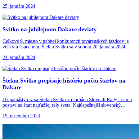
25. januára 2024
Svitko na jubilejnom
Dakare deviaty
Celkové 9. miesto v nabitej konkurencii továrenských jazdcov je
veľkým úspechom. Štefan Svitko sa v sobotu 20. januára 2024…
24. januára 2024
Štefan Svitko prepisuje
históriu počtu štartov na
Dakare
Už pätnásty raz sa Štefan Svitko vo farbách Slovnaft Rally Teamu
postaví na štart najťažšej rely sveta. Najúspešnejší slovenský…
19. decembra 2023