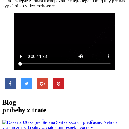
najdôležitejšie z trinásťročnej evolúcie tejto legendárnej rely pre nás
vypichol vo video rozhovore.
Blog
príbehy z trate