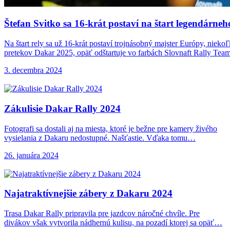
Štefan Svitko sa
16-krát postaví na štart legendárne
Na štart rely sa už 16-krát postaví trojnásobný majster Európy, niek
pretekov Dakar 2025, opäť odštartuje vo farbách Slovnaft Rally Team
3. decembra 2024
Zákulisie Dakar Rally
2024
Fotografi sa dostali aj na miesta, ktoré je bežne pre kamery živého
vysielania z Dakaru nedostupné. Našťastie. Vďaka tomu…
26. januára 2024
Najatraktívnejšie zábery z
Dakaru 2024
Trasa Dakar Rally pripravila pre jazdcov náročné chvíle. Pre
divákov však vytvorila nádhernú kulisu, na pozadí ktorej sa opäť…