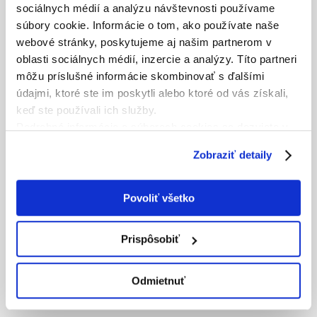
sociálnych médií a analýzu návštevnosti používame
súbory cookie. Informácie o tom, ako používate naše
webové stránky, poskytujeme aj našim partnerom v
oblasti sociálnych médií, inzercie a analýzy. Títo partneri
môžu príslušné informácie skombinovať s ďalšími
BLOG
údajmi, ktoré ste im poskytli alebo ktoré od vás získali,
keď ste používali ich služby.
MY TRACK STORIES
Podrobné informácie o súboroch cookies sa dozviete v
"
Informáciách o súboroch cookies
".
Zobraziť detaily
Povoliť všetko
Prispôsobiť
Odmietnuť